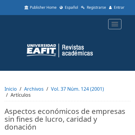
Quick
Publisher Home
Español
Registrarse
Entrar
jump
to
page
Toggle
content
navigatio
Main
Navigation
Main
Content
Sidebar
Inicio
Archivos
Vol. 37 Núm. 124 (2001)
Artículos
Aspectos económicos de empresas
sin fines de lucro, caridad y
donación