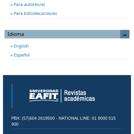
Para autores/as
Para bibliotecarios/as
Idioma
English
Español
PBX: (57)604 2619500 - NATIONAL LINE: 01 8000 515
900