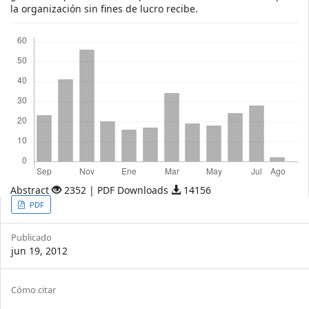
la organización sin fines de lucro recibe.
Descargas
Abstract
2352 | PDF Downloads
14156
Article
PDF
Sidebar
Publicado
jun 19, 2012
Article
Cómo citar