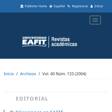
Quick
Publisher Home
Español
Registrarse
Entrar
jump
to
page
Toggle
content
navigatio
Main
Navigation
Main
Content
Sidebar
Inicio
Archivos
Vol. 40 Núm. 133 (2004)
EDITORIAL