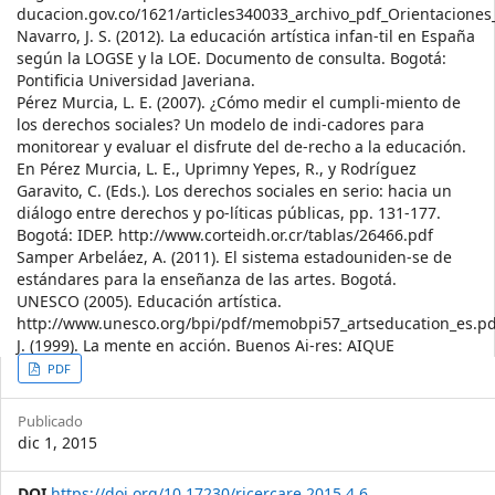
ducacion.gov.co/1621/articles340033_archivo_pdf_Orientaciones
Navarro, J. S. (2012). La educación artística infan-til en España
según la LOGSE y la LOE. Documento de consulta. Bogotá:
Pontificia Universidad Javeriana.
Pérez Murcia, L. E. (2007). ¿Cómo medir el cumpli-miento de
los derechos sociales? Un modelo de indi-cadores para
monitorear y evaluar el disfrute del de-recho a la educación.
En Pérez Murcia, L. E., Uprimny Yepes, R., y Rodríguez
Garavito, C. (Eds.). Los derechos sociales en serio: hacia un
diálogo entre derechos y po-líticas públicas, pp. 131-177.
Bogotá: IDEP. http://www.corteidh.or.cr/tablas/26466.pdf
Samper Arbeláez, A. (2011). El sistema estadouniden-se de
estándares para la enseñanza de las artes. Bogotá.
UNESCO (2005). Educación artística.
http://www.unesco.org/bpi/pdf/memobpi57_artseducation_es.pd
J. (1999). La mente en acción. Buenos Ai-res: AIQUE
Article
PDF
Sidebar
Publicado
dic 1, 2015
DOI
https://doi.org/10.17230/ricercare.2015.4.6