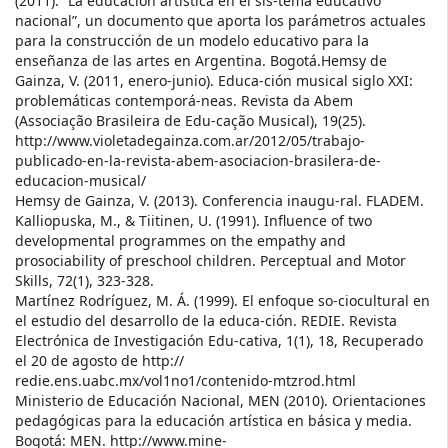
(2011). “La educación artística en el sis-tema educativo
nacional”, un documento que aporta los parámetros actuales
para la construcción de un modelo educativo para la
enseñanza de las artes en Argentina. Bogotá.Hemsy de
Gainza, V. (2011, enero-junio). Educa-ción musical siglo XXI:
problemáticas contemporá-neas. Revista da Abem
(Associação Brasileira de Edu-cação Musical), 19(25).
http://www.violetadegainza.com.ar/2012/05/trabajo-
publicado-en-la-revista-abem-asociacion-brasilera-de-
educacion-musical/
Hemsy de Gainza, V. (2013). Conferencia inaugu-ral. FLADEM.
Kalliopuska, M., & Tiitinen, U. (1991). Influence of two
developmental programmes on the empathy and
prosociability of preschool children. Perceptual and Motor
Skills, 72(1), 323-328.
Martínez Rodríguez, M. Á. (1999). El enfoque so-ciocultural en
el estudio del desarrollo de la educa-ción. REDIE. Revista
Electrónica de Investigación Edu-cativa, 1(1), 18, Recuperado
el 20 de agosto de http://
redie.ens.uabc.mx/vol1no1/contenido-mtzrod.html
Ministerio de Educación Nacional, MEN (2010). Orientaciones
pedagógicas para la educación artística en básica y media.
Bogotá: MEN. http://www.mine-