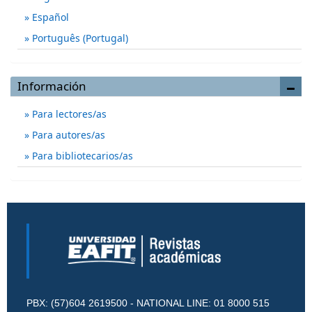
Español
Português (Portugal)
Información
Para lectores/as
Para autores/as
Para bibliotecarios/as
PBX: (57)604 2619500 - NATIONAL LINE: 01 8000 515