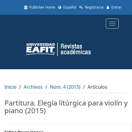
Quick
Publisher Home
Español
Registrarse
Entrar
jump
to
page
Toggle
content
navigatio
Main
Navigation
Main
Content
Sidebar
Inicio
Archivos
Núm. 4 (2015)
Artículos
Partitura. Elegía litúrgica para violín y
piano (2015)