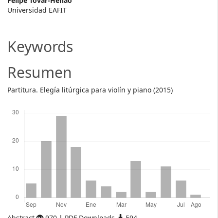
Main
Felipe Tovar-Henao
Universidad EAFIT
Article
Content
Keywords
Resumen
Partitura. Elegía litúrgica para violín y piano (2015)
Descargas
Abstract
970 | PDF Downloads
594