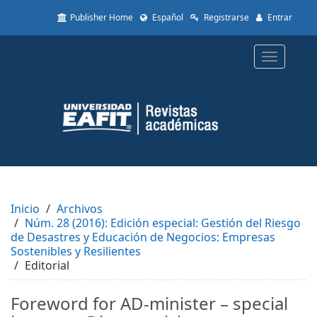
Quick
Publisher Home
Español
Registrarse
Entrar
jump
to
page
Toggle
content
navigatio
Main
Navigation
Main
Content
Sidebar
Inicio
Archivos
Núm. 28 (2016): Edición especial: Gestión del Riesgo
de Desastres y Educación de Negocios: Empresas
Sostenibles y Resilientes
Editorial
Foreword for AD-minister – special