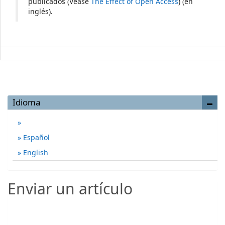
publicados (Véase
The Effect of Open Access
) (en
inglés).
Idioma
Español
English
Enviar un artículo
Enviar un artículo