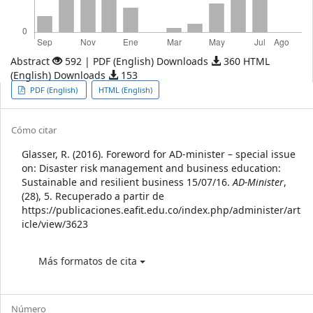
Abstract
592 | PDF (English) Downloads
360 HTML
(English) Downloads
153
Article
PDF (English)
HTML (English)
Sidebar
Article
Cómo citar
Details
Glasser, R. (2016). Foreword for AD-minister – special issue
on: Disaster risk management and business education:
Sustainable and resilient business 15/07/16.
AD-Minister
,
(28), 5. Recuperado a partir de
https://publicaciones.eafit.edu.co/index.php/administer/art
icle/view/3623
Más formatos de cita
Número