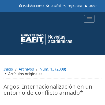
Quick
Publisher Home
Español
Registrarse
Entrar
jump
to
page
Toggle
content
navigatio
Main
Navigation
Main
Content
Sidebar
Inicio
Archivos
Núm. 13 (2008)
Artículos originales
Argos: Internacionalización en un
entorno de conflicto armado*