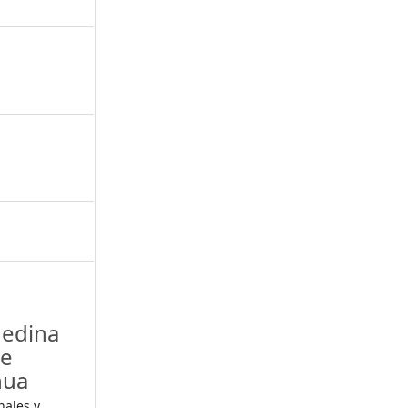
Medina
de
nua
nales y