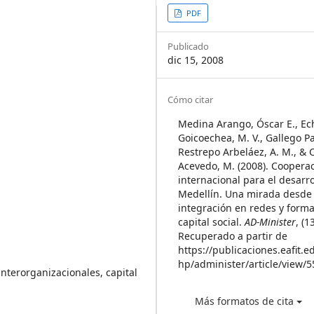
Article
PDF
Sidebar
Publicado
dic 15, 2008
Article
Cómo citar
Details
Medina Arango, Óscar E., Ec
Goicoechea, M. V., Gallego Pa
Restrepo Arbeláez, A. M., &
Acevedo, M. (2008). Coopera
internacional para el desarro
Medellín. Una mirada desde 
integración en redes y form
capital social.
AD-Minister
, (1
Recuperado a partir de
https://publicaciones.eafit.e
hp/administer/article/view/5
interorganizacionales, capital
Más formatos de cita