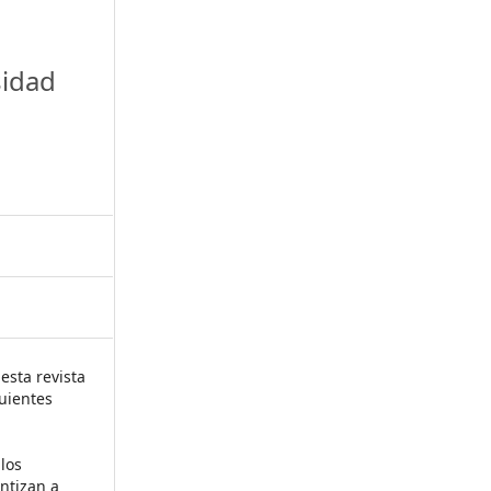
a
sidad
esta revista
uientes
 los
ntizan a