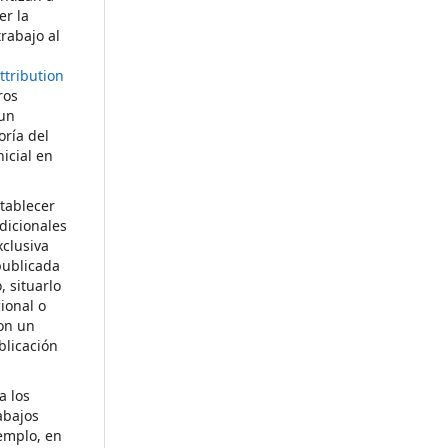
er la
rabajo al
o
tribution
ros
 un
oría del
nicial en
tablecer
dicionales
xclusiva
publicada
, situarlo
cional o
con un
blicación
a los
abajos
emplo, en