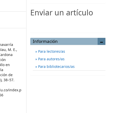
Enviar un artículo
Enviar un artículo
Información
havarría
lau, M. E.,
Para lectores/as
 Cardona
Para autores/as
ción
llo en
Para bibliotecarios/as
la
ación de
3), 38–57.
du.co/index.p
56