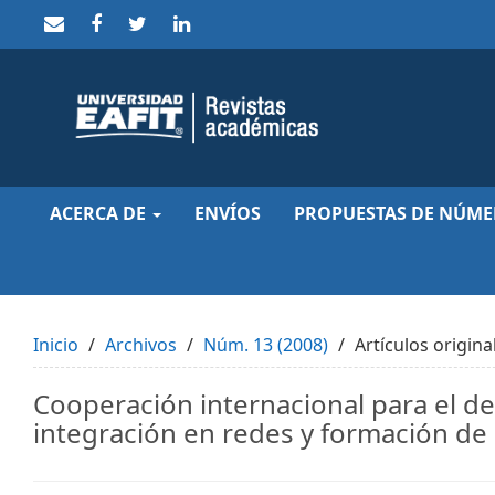
Quick
jump
to
page
content
Main
Navigation
Main
Content
Sidebar
ACERCA DE
ENVÍOS
PROPUESTAS DE NÚME
Inicio
Archivos
Núm. 13 (2008)
Artículos origina
Cooperación internacional para el de
integración en redes y formación de c