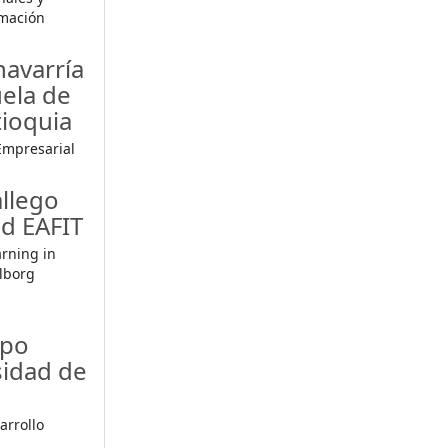
rmación
havarría
ela de
tioquia
Empresarial
llego
d EAFIT
rning in
lborg
epo
sidad de
arrollo