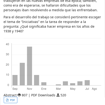
tradujeron en las nuevas empresas de esa época; también,
como era de esperarse, se hallaron dificultades que los
personajes iban resolviendo a medida que las enfrentaban.
Para el desarrollo del trabajo se consideró pertinente escoger
el tema de “Iniciativas” en la tarea de responder a la
pregunta: ¿Qué significaba hacer empresa en los años de
1938 y 1940?
Descargas
Abstract
807 | PDF Downloads
520
Article
PDF