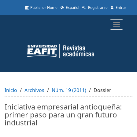
Quick
Publisher Home
Español
Registrarse
Entrar
jump
to
page
Toggle
content
navigatio
Main
Navigation
Main
Content
Sidebar
Inicio
Archivos
Núm. 19 (2011)
Dossier
Iniciativa empresarial antioqueña:
primer paso para un gran futuro
industrial