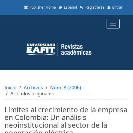
Quick
Publisher Home
Español
Registrarse
Entrar
jump
to
page
Toggle
content
navigatio
Main
Navigation
Main
Content
Sidebar
Inicio
Archivos
Núm. 8 (2006)
Artículos originales
Límites al crecimiento de la empresa
en Colombia: Un análisis
neoinstitucional al sector de la
generación eléctrica