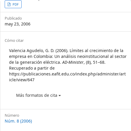
Article
PDF
Sidebar
Publicado
may 23, 2006
Article
Cómo citar
Details
Valencia Agudelo, G. D. (2006). Límites al crecimiento de la
empresa en Colombia: Un análisis neoinstitucional al sector
de la generación eléctrica.
AD-Minister
, (8), 51–68.
Recuperado a partir de
https://publicaciones.eafit.edu.co/index.php/administer/art
icle/view/647
Más formatos de cita
Número
Núm. 8 (2006)