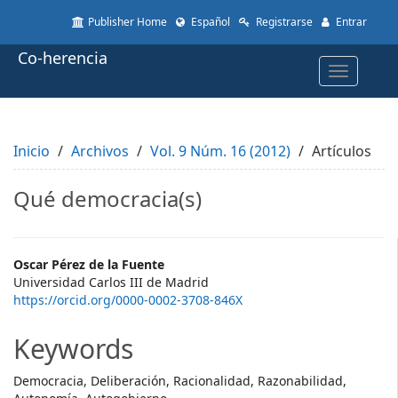
Quick
Publisher Home
Español
Registrarse
Entrar
jump
to
Co-herencia
page
Toggle
content
navigatio
Main
Navigation
Main
Inicio
Content
Archivos
Vol. 9 Núm. 16 (2012)
Artículos
Sidebar
Qué democracia(s)
Main
Oscar Pérez de la Fuente
Universidad Carlos III de Madrid
Article
https://orcid.org/0000-0002-3708-846X
Content
Keywords
Democracia, Deliberación, Racionalidad, Razonabilidad,