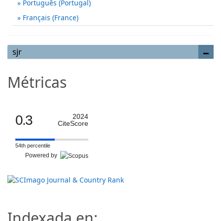
Português (Portugal)
Français (France)
sjr
Métricas
0.3
2024
CiteScore
54th percentile
Powered by
Indexada en: