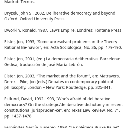
Madrid: Tecnos.
Dryzek, John S., 2002, Deliberative democracy and beyond.
Oxford: Oxford University Press.
Dworkin, Ronald, 1987, Law’s Empire. Londres: Fontana Press.
Elster, Jon, 1993, “Some unresolved problems in the Theory
Rational Be-havior”, en: Acta Sociologica, No. 36, pp. 179-190.
Elster, Jon, 2001, (ed.) La democracia deliberativa. Barcelona:
Gedisa, traducción de José María Lebrón.
Elster, Jon, 2003, “The market and the forum”, en: Matravers,
Derek – Pike, Jon (eds.) Debates in contemporary political
philosophy. London – New York: Routledge, pp. 325-341.
Estlund, David, 1992-1993, “Who’s afraid of deliberative
democracy? On the strategic/deliberative dichotomy in recent
constitutional jurispruden-ce”, en: Texas Law Review, No. 71,
pp. 1437-1478.
Fernández García, Eusebio, 1998, “La polémica Burke Paine”,