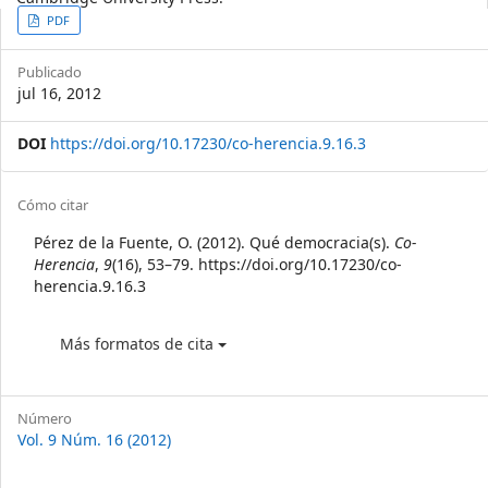
Article
PDF
Sidebar
Publicado
jul 16, 2012
DOI
https://doi.org/10.17230/co-herencia.9.16.3
Article
Cómo citar
Details
Pérez de la Fuente, O. (2012). Qué democracia(s).
Co-
Herencia
,
9
(16), 53–79. https://doi.org/10.17230/co-
herencia.9.16.3
Más formatos de cita
Número
Vol. 9 Núm. 16 (2012)