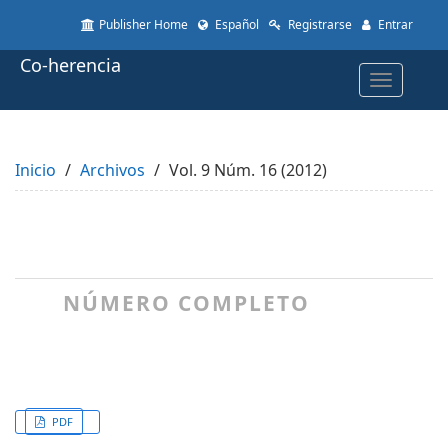
Quick
Publisher Home
Español
Registrarse
Entrar
jump
to
Co-herencia
page
Toggle
content
navigatio
Main
Navigation
Main
Inicio
Content
Archivos
Vol. 9 Núm. 16 (2012)
Sidebar
NÚMERO COMPLETO
PDF