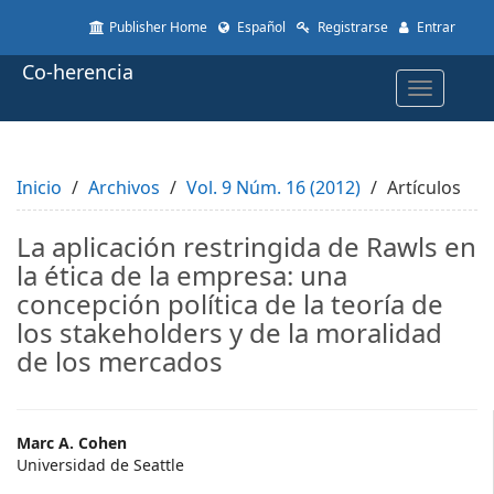
Quick
Publisher Home
Español
Registrarse
Entrar
jump
to
Co-herencia
page
Toggle
content
navigatio
Main
Navigation
Main
Inicio
Content
Archivos
Vol. 9 Núm. 16 (2012)
Artículos
Sidebar
La aplicación restringida de Rawls en
la ética de la empresa: una
concepción política de la teoría de
los stakeholders y de la moralidad
de los mercados
Main
Marc A. Cohen
Universidad de Seattle
Article