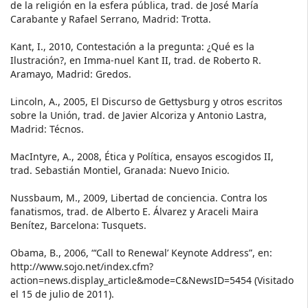
de la religión en la esfera pública, trad. de José María
Carabante y Rafael Serrano, Madrid: Trotta.
Kant, I., 2010, Contestación a la pregunta: ¿Qué es la
Ilustración?, en Imma-nuel Kant II, trad. de Roberto R.
Aramayo, Madrid: Gredos.
Lincoln, A., 2005, El Discurso de Gettysburg y otros escritos
sobre la Unión, trad. de Javier Alcoriza y Antonio Lastra,
Madrid: Técnos.
MacIntyre, A., 2008, Ética y Política, ensayos escogidos II,
trad. Sebastián Montiel, Granada: Nuevo Inicio.
Nussbaum, M., 2009, Libertad de conciencia. Contra los
fanatismos, trad. de Alberto E. Álvarez y Araceli Maira
Benítez, Barcelona: Tusquets.
Obama, B., 2006, “‘Call to Renewal’ Keynote Address”, en:
http://www.sojo.net/index.cfm?
action=news.display_article&mode=C&NewsID=5454 (Visitado
el 15 de julio de 2011).