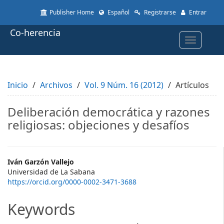
Quick
Publisher Home
Español
Registrarse
Entrar
jump
to
Co-herencia
page
Toggle
content
navigatio
Main
Navigation
Main
Inicio
Content
Archivos
Vol. 9 Núm. 16 (2012)
Artículos
Sidebar
Deliberación democrática y razones
religiosas: objeciones y desafíos
Main
Iván Garzón Vallejo
Universidad de La Sabana
Article
https://orcid.org/0000-0002-3471-3688
Content
Keywords