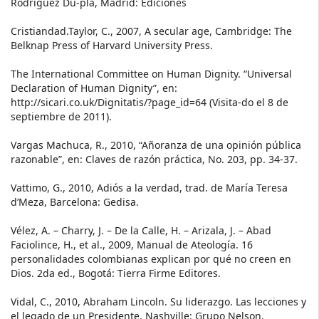
Rodríguez Du-plá, Madrid: Ediciones
Cristiandad.Taylor, C., 2007, A secular age, Cambridge: The
Belknap Press of Harvard University Press.
The International Committee on Human Dignity. “Universal
Declaration of Human Dignity”, en:
http://sicari.co.uk/Dignitatis/?page_id=64 (Visita-do el 8 de
septiembre de 2011).
Vargas Machuca, R., 2010, “Añoranza de una opinión pública
razonable”, en: Claves de razón práctica, No. 203, pp. 34-37.
Vattimo, G., 2010, Adiós a la verdad, trad. de María Teresa
d’Meza, Barcelona: Gedisa.
Vélez, A. – Charry, J. – De la Calle, H. – Arizala, J. – Abad
Faciolince, H., et al., 2009, Manual de Ateología. 16
personalidades colombianas explican por qué no creen en
Dios. 2da ed., Bogotá: Tierra Firme Editores.
Vidal, C., 2010, Abraham Lincoln. Su liderazgo. Las lecciones y
el legado de un Presidente, Nashville: Grupo Nelson.