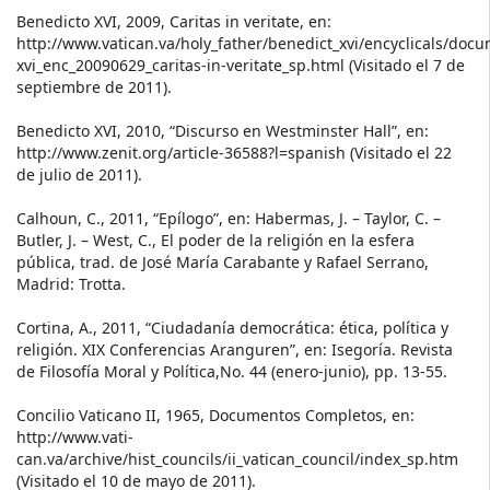
Benedicto XVI, 2009, Caritas in veritate, en:
http://www.vatican.va/holy_father/benedict_xvi/encyclicals/doc
xvi_enc_20090629_caritas-in-veritate_sp.html (Visitado el 7 de
septiembre de 2011).
Benedicto XVI, 2010, “Discurso en Westminster Hall”, en:
http://www.zenit.org/article-36588?l=spanish (Visitado el 22
de julio de 2011).
Calhoun, C., 2011, “Epílogo”, en: Habermas, J. – Taylor, C. –
Butler, J. – West, C., El poder de la religión en la esfera
pública, trad. de José María Carabante y Rafael Serrano,
Madrid: Trotta.
Cortina, A., 2011, “Ciudadanía democrática: ética, política y
religión. XIX Conferencias Aranguren”, en: Isegoría. Revista
de Filosofía Moral y Política,No. 44 (enero-junio), pp. 13-55.
Concilio Vaticano II, 1965, Documentos Completos, en:
http://www.vati-
can.va/archive/hist_councils/ii_vatican_council/index_sp.htm
(Visitado el 10 de mayo de 2011).