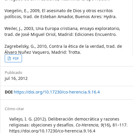
Voegelin, E., 2009, El asesinato de Dios y otros escritos
políticos, trad. de Esteban Amador, Buenos Aires: Hydra.
Weiler, J., 2003, Una Europa cristiana, ensayo exploratorio,
trad. de José Miguel Oriol, Madrid: Ediciones Encuentro.
Zagrebelsky, G., 2010, Contra la ética de la verdad, trad. de
Álvaro Nuñez Vaquero, Madrid: Trotta.
Article
PDF
Sidebar
Publicado
jul 16, 2012
DOI
https://doi.org/10.17230/co-herencia.9.16.4
Article
Cómo citar
Details
Vallejo, I. G. (2012). Deliberación democrática y razones
religiosas: objeciones y desafíos.
Co-Herencia
,
9
(16), 81–117.
https://doi.org/10.17230/co-herencia.9.16.4