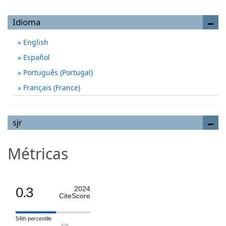
Idioma
English
Español
Português (Portugal)
Français (France)
sjr
Métricas
0.3
2024
CiteScore
54th percentile