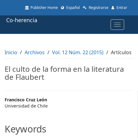
Quick
Publisher Home
Español
Registrarse
Entrar
jump
to
Co-herencia
page
Toggle
content
navigatio
Main
Navigation
Main
Inicio
Content
Archivos
Vol. 12 Núm. 22 (2015)
Artículos
Sidebar
El culto de la forma en la literatura
de Flaubert
Main
Francisco Cruz León
Universidad de Chile
Article
Content
Keywords