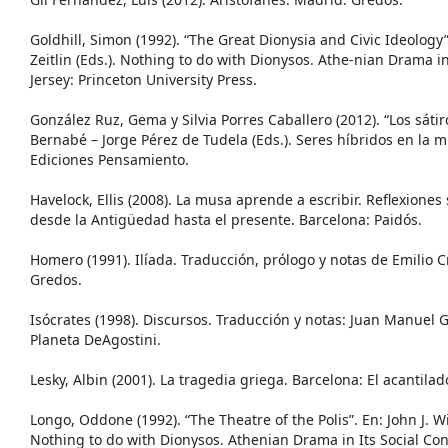
Goldhill, Simon (1992). “The Great Dionysia and Civic Ideology”
Zeitlin (Eds.). Nothing to do with Dionysos. Athe-nian Drama i
Jersey: Princeton University Press.
González Ruz, Gema y Silvia Porres Caballero (2012). “Los sátiro
Bernabé – Jorge Pérez de Tudela (Eds.). Seres híbridos en la m
Ediciones Pensamiento.
Havelock, Ellis (2008). La musa aprende a escribir. Reflexiones 
desde la Antigüedad hasta el presente. Barcelona: Paidós.
Homero (1991). Ilíada. Traducción, prólogo y notas de Emilio
Gredos.
Isócrates (1998). Discursos. Traducción y notas: Juan Manue
Planeta DeAgostini.
Lesky, Albin (2001). La tragedia griega. Barcelona: El acantilad
Longo, Oddone (1992). “The Theatre of the Polis”. En: John J. Win
Nothing to do with Dionysos. Athenian Drama in Its Social Con