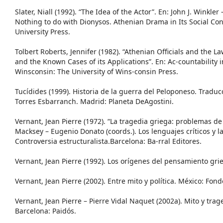
Slater, Niall (1992). “The Idea of the Actor”. En: John J. Winkler –
Nothing to do with Dionysos. Athenian Drama in Its Social Con
University Press.
Tolbert Roberts, Jennifer (1982). “Athenian Officials and the L
and the Known Cases of its Applications”. En: Ac-countability
Winsconsin: The University of Wins-consin Press.
Tucídides (1999). Historia de la guerra del Peloponeso. Traduc
Torres Esbarranch. Madrid: Planeta DeAgostini.
Vernant, Jean Pierre (1972). “La tragedia griega: problemas de
Macksey – Eugenio Donato (coords.). Los lenguajes críticos y l
Controversia estructuralista.Barcelona: Ba-rral Editores.
Vernant, Jean Pierre (1992). Los orígenes del pensamiento gri
Vernant, Jean Pierre (2002). Entre mito y política. México: Fo
Vernant, Jean Pierre – Pierre Vidal Naquet (2002a). Mito y trage
Barcelona: Paidós.