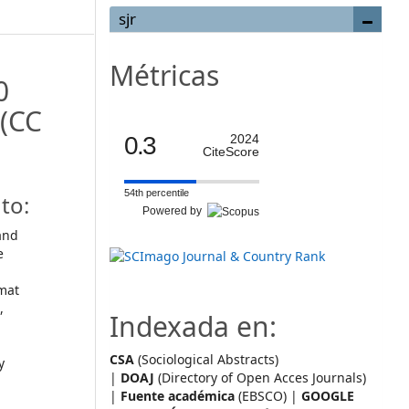
sjr
Métricas
0
(CC
0.3
2024
CiteScore
54th percentile
to:
Powered by
and
e
mat
,
Indexada en:
CSA
(Sociological Abstracts)
y
|
DOAJ
(Directory of Open Acces Journals)
|
Fuente académica
(EBSCO) |
GOOGLE