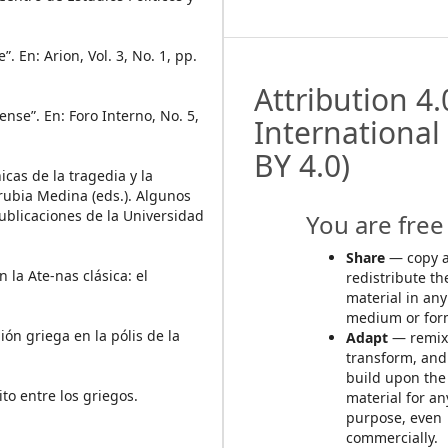
 En: Arion, Vol. 3, No. 1, pp.
Attribution 4.
nse”. En: Foro Interno, No. 5,
International
BY 4.0)
cas de la tragedia y la
rubia Medina (eds.). Algunos
ublicaciones de la Universidad
You are free 
Share
— copy 
 la Ate-nas clásica: el
redistribute th
material in any
medium or for
ión griega en la pólis de la
Adapt
— remix
transform, and
build upon the
ito entre los griegos.
material for an
purpose, even
commercially.