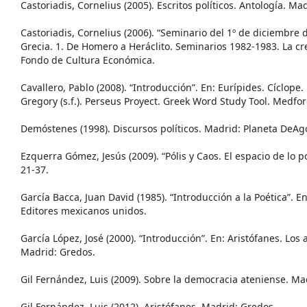
Castoriadis, Cornelius (2005). Escritos políticos. Antología. Mad
Castoriadis, Cornelius (2006). “Seminario del 1º de diciembre 
Grecia. 1. De Homero a Heráclito. Seminarios 1982-1983. La c
Fondo de Cultura Económica.
Cavallero, Pablo (2008). “Introducción”. En: Eurípides. Cíclope
Gregory (s.f.). Perseus Proyect. Greek Word Study Tool. Medfor
Demóstenes (1998). Discursos políticos. Madrid: Planeta DeAgo
Ezquerra Gómez, Jesús (2009). “Pólis y Caos. El espacio de lo po
21-37.
García Bacca, Juan David (1985). “Introducción a la Poética”. En
Editores mexicanos unidos.
García López, José (2000). “Introducción”. En: Aristófanes. Los
Madrid: Gredos.
Gil Fernández, Luis (2009). Sobre la democracia ateniense. Ma
Gil Fernández, Luis (2012). Aristófanes. Madrid: Gredos.