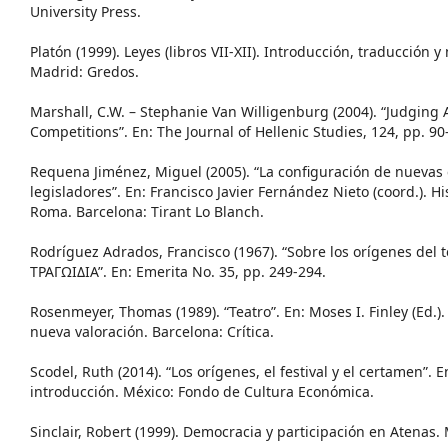
University Press.
Platón (1999). Leyes (libros VII-XII). Introducción, traducción y 
Madrid: Gredos.
Marshall, C.W. – Stephanie Van Willigenburg (2004). “Judging
Competitions”. En: The Journal of Hellenic Studies, 124, pp. 90
Requena Jiménez, Miguel (2005). “La configuración de nuevas e
legisladores”. En: Francisco Javier Fernández Nieto (coord.). H
Roma. Barcelona: Tirant Lo Blanch.
Rodríguez Adrados, Francisco (1967). “Sobre los orígenes de
ΤΡΑΓΩΙΔΙΑ”. En: Emerita No. 35, pp. 249-294.
Rosenmeyer, Thomas (1989). “Teatro”. En: Moses I. Finley (Ed.)
nueva valoración. Barcelona: Crítica.
Scodel, Ruth (2014). “Los orígenes, el festival y el certamen”. 
introducción. México: Fondo de Cultura Económica.
Sinclair, Robert (1999). Democracia y participación en Atenas. 