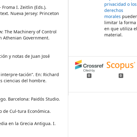
privacidad o los
 Froma I. Zeitlin (Eds.).
derechos
text. Nueva Jersey: Princeton
morales
puede
limitar la forma
en que utiliza e
aw: The Machinery of Control
material.
 in Athenian Government.
ción y notas de Juan José
 interpre-tación”. En: Richard
0
0
as ciencias del hombre.
ego. Barcelona: Paidós Studio.
ndo de Cul-tura Económica.
dia en la Grecia Antigua. I.