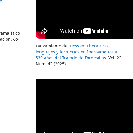
o-
drama ático
tación.
Co-
Lanzamiento del
Dossier: Literaturas,
lenguajes y territorios en Iberoamérica a
530 años del Tratado de Tordesillas
. Vol. 22
Núm. 42 (2025)