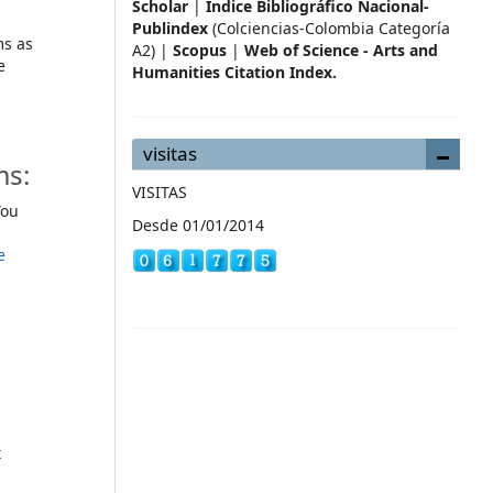
Scholar
|
Índice Bibliográfico Nacional-
Publindex
(Colciencias-Colombia Categoría
ms as
A2) |
Scopus
|
Web of Science - Arts and
e
Humanities Citation Index.
visitas
ms:
VISITAS
ou
Desde 01/01/2014
e
t