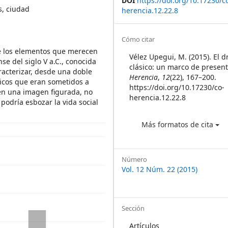
DOI
https://doi.org/10.17230/c
s, ciudad
herencia.12.22.8
Article
Cómo citar
de los elementos que merecen
Details
Vélez Upegui, M. (2015). El 
se del siglo V a.C., conocida
clásico: un marco de presen
racterizar, desde una doble
Herencia
,
12
(22), 167–200.
ticos que eran sometidos a
https://doi.org/10.17230/co-
en una imagen figurada, no
herencia.12.22.8
podría esbozar la vida social
Más formatos de cita
Número
Vol. 12 Núm. 22 (2015)
Sección
Artículos