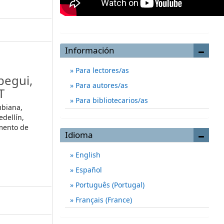
Información
Para lectores/as
pegui,
Para autores/as
T
Para bibliotecarios/as
mbiana,
dellín,
mento de
Idioma
English
Español
Português (Portugal)
Français (France)