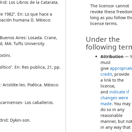
rid: Los Libros de la Catarata.
The licensor cannot
revoke these freedo
de 1982”. En: Lo que hace a
long as you follow th
reación humana II. México:
license terms.
Under the
. Buenos Aires: Losada. Crane,
d, MA: Tufts University.
following ter
stini.
Attribution
— Y
must
lítico”. En: Res publica, 21, pp.
give
appropriat
credit
, provide
a link to the
: Aristóte-les. Poética. México:
license,
and
indicate if
changes were
 acarnienses- Los caballeros.
made
. You may
do so in any
reasonable
drid: Dykin-son.
manner, but no
in any way that