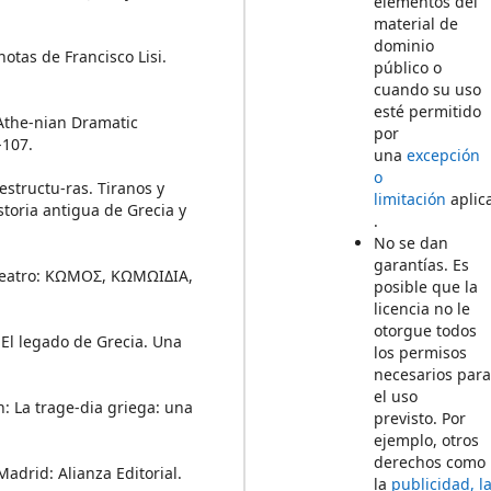
elementos del
material de
dominio
notas de Francisco Lisi.
público o
cuando su uso
esté permitido
 Athe-nian Dramatic
por
-107.
una
excepción
o
structu-ras. Tiranos y
limitación
aplic
istoria antigua de Grecia y
.
No se dan
garantías. Es
l teatro: ΚΩΜΟΣ, ΚΩΜΩΙΔΙΑ,
posible que la
licencia no le
otorgue todos
. El legado de Grecia. Una
los permisos
necesarios par
el uso
En: La trage-dia griega: una
previsto. Por
ejemplo, otros
derechos como
Madrid: Alianza Editorial.
la
publicidad, l