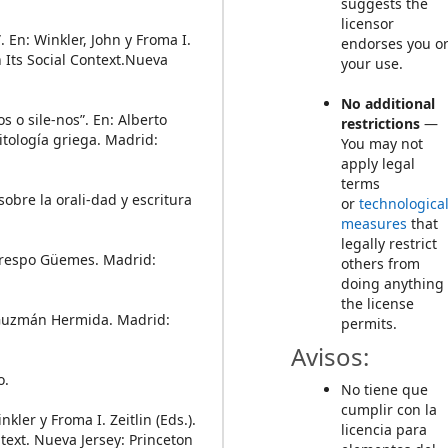
suggests the
licensor
. En: Winkler, John y Froma I.
endorses you o
n Its Social Context.Nueva
your use.
No additional
s o sile-nos”. En: Alberto
restrictions
—
itología griega. Madrid:
You may not
apply legal
terms
sobre la orali-dad y escritura
or
technologica
measures
that
legally restrict
 Crespo Güemes. Madrid:
others from
doing anything
the license
l Guzmán Hermida. Madrid:
permits.
Avisos:
o.
No tiene que
cumplir con la
kler y Froma I. Zeitlin (Eds.).
licencia para
text. Nueva Jersey: Princeton