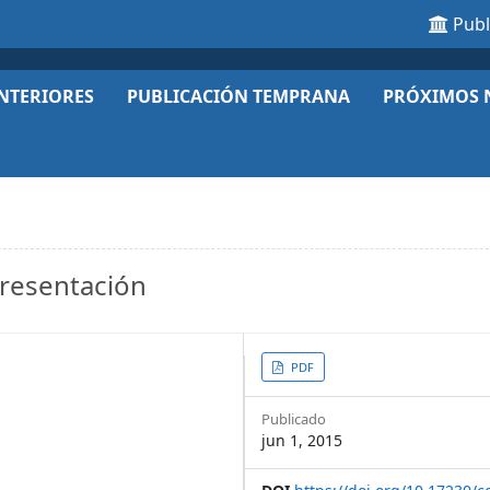
Pub
NTERIORES
PUBLICACIÓN TEMPRANA
PRÓXIMOS 
presentación
Article
PDF
Sidebar
Publicado
jun 1, 2015