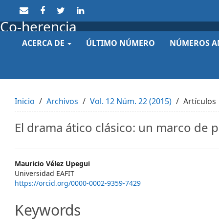
Quick
jump
Co-herencia
to
page
ACERCA DE
ÚLTIMO NÚMERO
NÚMEROS A
content
Main
Navigation
Main
Content
Sidebar
Inicio
Archivos
Vol. 12 Núm. 22 (2015)
Artículos
El drama ático clásico: un marco de 
Main
Mauricio Vélez Upegui
Universidad EAFIT
Article
https://orcid.org/0000-0002-9359-7429
Content
Keywords