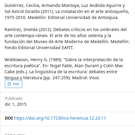
Gutiérrez, Cecilia, Armando Montoya, Luz Análida Aguirre y
Sol Astrid Giraldo (2011). La instalación en el arte antioqueño,
1975-2010. Medellín: Editorial Universidad de Antioquia.
Ramírez, Imelda (2012). Debates críticos en los umbrales del
arte contempo-ráneo. El arte de los años setenta y la
fundación del Museo de Arte Moderno de Medellín. Medellín:
Fondo Editorial Universidad EAFIT.
Widdowson, Henry G. (1989). “Sobre la interpretación de la
escritura poética”. En: Nigel Fabb, Alan Durant y Colin Mac
Cabe (eds.). La lingüística de la escritura: debates entre
lengua y literatura (pp. 247-259). Madrid: Visor.
Article
PDF
Sidebar
Publicado
dic 1, 2015
DOI
https://doi.org/10.17230/co-herencia.12.23.11