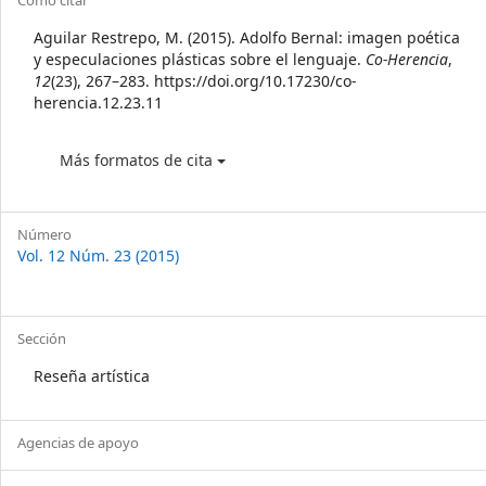
Article
Cómo citar
Details
Aguilar Restrepo, M. (2015). Adolfo Bernal: imagen poética
y especulaciones plásticas sobre el lenguaje.
Co-Herencia
,
12
(23), 267–283. https://doi.org/10.17230/co-
herencia.12.23.11
Más formatos de cita
Número
Vol. 12 Núm. 23 (2015)
Sección
Reseña artística
Agencias de apoyo