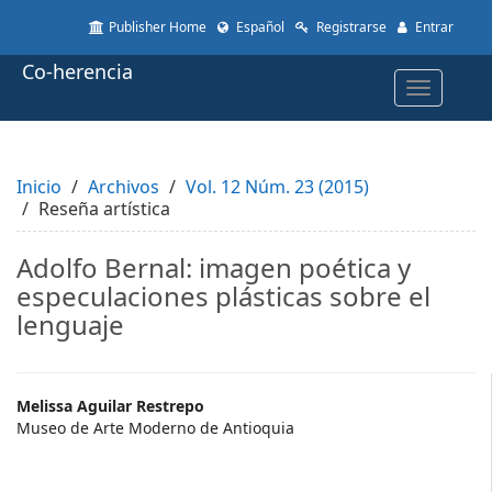
Quick
Publisher Home
Español
Registrarse
Entrar
jump
to
Co-herencia
page
Toggle
content
navigatio
Main
Navigation
Main
Inicio
Content
Archivos
Vol. 12 Núm. 23 (2015)
Reseña artística
Sidebar
Adolfo Bernal: imagen poética y
especulaciones plásticas sobre el
lenguaje
Main
Melissa Aguilar Restrepo
Museo de Arte Moderno de Antioquia
Article
Content