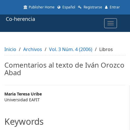
Quick
Publisher Home
Español
Registrarse
Entrar
jump
to
Co-herencia
page
Toggle
content
navigatio
Main
Navigation
Main
Inicio
Content
Archivos
Vol. 3 Núm. 4 (2006)
Libros
Sidebar
Comentarios al texto de Iván Orozco
Abad
Main
Maria Teresa Uribe
Universidad EAFIT
Article
Content
Keywords