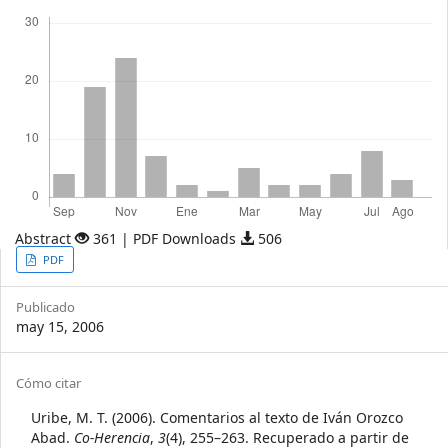
Descargas
Abstract
361 | PDF Downloads
506
Article
PDF
Sidebar
Publicado
may 15, 2006
Article
Cómo citar
Details
Uribe, M. T. (2006). Comentarios al texto de Iván Orozco
Abad.
Co-Herencia
,
3
(4), 255–263. Recuperado a partir de