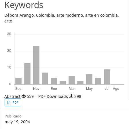
Keywords
Débora Arango, Colombia, arte moderno, arte en colombia,
arte
Descargas
Abstract
559 | PDF Downloads
298
Article
PDF
Sidebar
Publicado
may 19, 2004