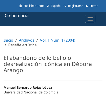
Quick
Publisher Home
Español
Registrarse
Entrar
jump
to
Co-herencia
page
Toggle
content
navigatio
Main
Navigation
Main
Inicio
Content
Archivos
Vol. 1 Núm. 1 (2004)
Reseña artística
Sidebar
El abandono de lo bello o
desrealización icónica en Débora
Arango
Main
Manuel Bernardo Rojas López
Universidad Nacional de Colombia
Article
Content