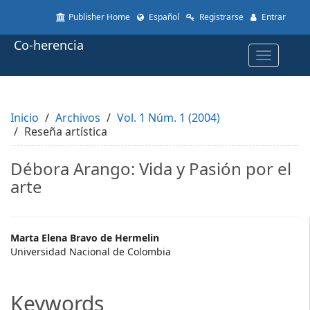
Quick
Publisher Home
Español
Registrarse
Entrar
jump
to
Co-herencia
page
Toggle
content
navigatio
Main
Navigation
Main
Inicio
Content
Archivos
Vol. 1 Núm. 1 (2004)
Reseña artística
Sidebar
Débora Arango: Vida y Pasión por el
arte
Main
Marta Elena Bravo de Hermelin
Universidad Nacional de Colombia
Article
Content
Keywords