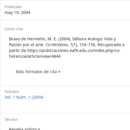
Sidebar
Publicado
may 19, 2004
Article
Cómo citar
Details
Bravo de Hermelin, M. E. (2004). Débora Arango: Vida y
Pasión por el arte.
Co-Herencia
,
1
(1), 154–156. Recuperado a
partir de https://publicaciones.eafit.edu.co/index.php/co-
herencia/article/view/4844
Más formatos de cita
Número
Vol. 1 Núm. 1 (2004)
Sección
Reseña artística