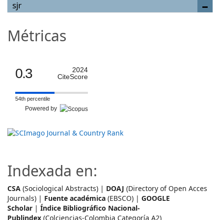
sjr
Métricas
0.3
2024
CiteScore
54th percentile
Powered by
Indexada en:
CSA
(Sociological Abstracts) |
DOAJ
(Directory of Open Acces
Journals) |
Fuente académica
(EBSCO) |
GOOGLE
Scholar
|
Índice Bibliográfico Nacional-
Publindex
(Colciencias-Colombia Categoría A2)