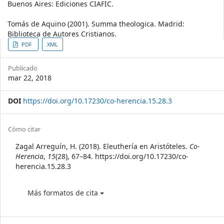
Buenos Aires: Ediciones CIAFIC.
Tomás de Aquino (2001). Summa theologica. Madrid:
Biblioteca de Autores Cristianos.
Article
PDF
XML
Sidebar
Publicado
mar 22, 2018
DOI
https://doi.org/10.17230/co-herencia.15.28.3
Article
Cómo citar
Details
Zagal Arreguín, H. (2018). Eleuthería en Aristóteles.
Co-
Herencia
,
15
(28), 67–84. https://doi.org/10.17230/co-
herencia.15.28.3
Más formatos de cita