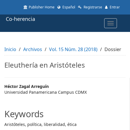
Quick
Publisher Home
Español
Registrarse
Entrar
jump
to
Co-herencia
page
Toggle
content
navigatio
Main
Navigation
Main
Inicio
Content
Archivos
Vol. 15 Núm. 28 (2018)
Dossier
Sidebar
Eleuthería en Aristóteles
Main
Héctor Zagal Arreguín
Universidad Panamericana Campus CDMX
Article
Content
Keywords
Aristóteles, política, liberalidad, ética