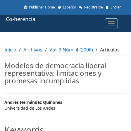
Quick
Publisher Home
Español
Registrarse
Entrar
jump
to
Co-herencia
page
Toggle
content
navigatio
Main
Navigation
Main
Inicio
Content
Archivos
Vol. 3 Núm. 4 (2006)
Artículos
Sidebar
Modelos de democracia liberal
representativa: limitaciones y
promesas incumplidas
Main
Andrés Hernández Quiñones
Universidad de Los Andes
Article
Content
Keywords