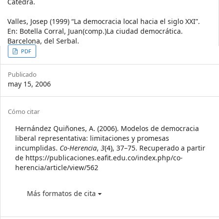
Cátedra.
Valles, Josep (1999) “La democracia local hacia el siglo XXI”.
En: Botella Corral, Juan(comp.)La ciudad democrática.
Barcelona, del Serbal.
Article
PDF
Sidebar
Publicado
may 15, 2006
Article
Cómo citar
Details
Hernández Quiñones, A. (2006). Modelos de democracia
liberal representativa: limitaciones y promesas
incumplidas.
Co-Herencia
,
3
(4), 37–75. Recuperado a partir
de https://publicaciones.eafit.edu.co/index.php/co-
herencia/article/view/562
Más formatos de cita