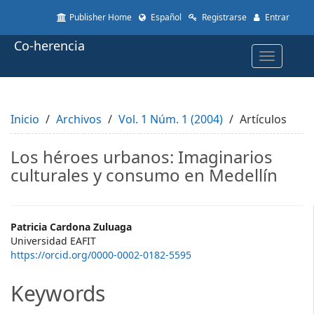
Quick
Publisher Home
Español
Registrarse
Entrar
jump
to
Co-herencia
page
Toggle
content
navigatio
Main
Navigation
Main
Inicio
Content
Archivos
Vol. 1 Núm. 1 (2004)
Artículos
Sidebar
Los héroes urbanos: Imaginarios
culturales y consumo en Medellín
Main
Patricia Cardona Zuluaga
Universidad EAFIT
Article
https://orcid.org/0000-0002-0182-5595
Content
Keywords