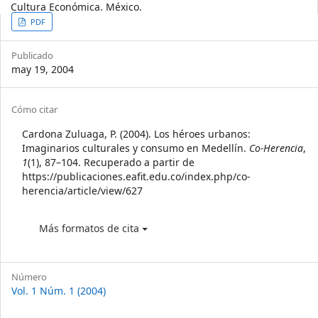
Cultura Económica. México.
Article
PDF
Sidebar
Publicado
may 19, 2004
Article
Cómo citar
Details
Cardona Zuluaga, P. (2004). Los héroes urbanos:
Imaginarios culturales y consumo en Medellín.
Co-Herencia
,
1
(1), 87–104. Recuperado a partir de
https://publicaciones.eafit.edu.co/index.php/co-
herencia/article/view/627
Más formatos de cita
Número
Vol. 1 Núm. 1 (2004)