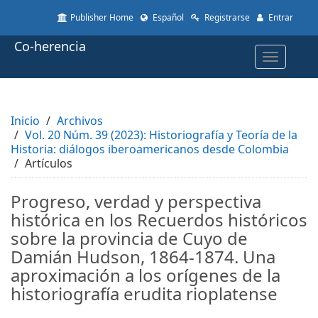
Quick
Publisher Home
Español
Registrarse
Entrar
jump
to
Co-herencia
page
Toggle
content
navigatio
Main
Navigation
Main
Inicio
Content
Archivos
Vol. 20 Núm. 39 (2023): Historiografía y Teoría de la
Sidebar
Historia: diálogos iberoamericanos desde Colombia
Artículos
Progreso, verdad y perspectiva
histórica en los Recuerdos históricos
sobre la provincia de Cuyo de
Damián Hudson, 1864-1874. Una
aproximación a los orígenes de la
historiografía erudita rioplatense