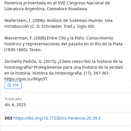
Ponencia presentada en el XVII Congreso Nacional de
Literatura Argentina, Comodoro Rivadavia.
Wallerstein, I. (2006). Análisis de Sistemas-mundo. Una
introducción (C. D. Schroeder, Trad.). Siglo XXI.
Wasserman, F. (2008) Entre Clío y la Polis. Conocimiento
histórico y representaciones del pasado en el Río de la Plata
(1830-1860). Teseo.
Zermeño Padilla, G. (2015). ¿Cómo reescribir la historia de la
historiografía? Prolegómenos para una historia de la verdad
en la historia. História da Historiografia, (17), 347-361.
https://goo.su/9Gys5T.
Article
PDF
Sidebar
Publicado
dic 6, 2023
DOI
https://doi.org/10.17230/co-herencia.20.39.3