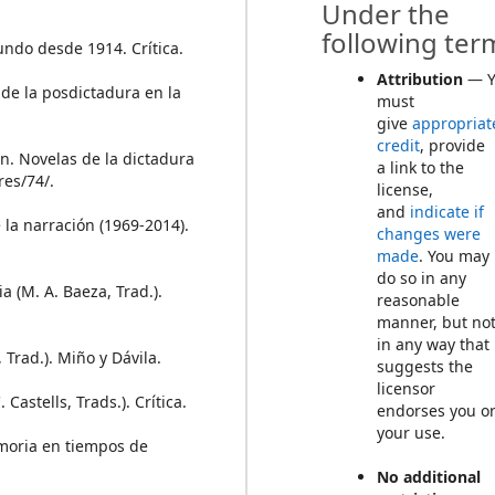
Under the
following ter
mundo desde 1914. Crítica.
Attribution
— Y
 de la posdictadura en la
must
give
appropriat
credit
, provide
ión. Novelas de la dictadura
a link to the
res/74/.
license,
and
indicate if
 la narración (1969-2014).
changes were
made
. You may
do so in any
 (M. A. Baeza, Trad.).
reasonable
manner, but no
in any way that
 Trad.). Miño y Dávila.
suggests the
licensor
 Castells, Trads.). Crítica.
endorses you o
your use.
emoria en tiempos de
No additional