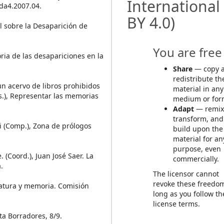
International
oda4.2007.04.
BY 4.0)
 sobre la Desaparición de
You are free 
oria de las desapariciones en la
Share
— copy 
redistribute th
 un acervo de libros prohibidos
material in any
ds.), Representar las memorias
medium or for
Adapt
— remix
transform, and
cci (Comp.), Zona de prólogos
build upon the
material for an
purpose, even
 (Coord.), Juan José Saer. La
commercially.
.
The licensor cannot
revoke these freedo
teratura y memoria. Comisión
long as you follow th
license terms.
sta Borradores, 8/9.