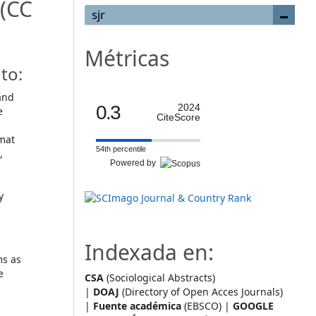
(CC
sjr
Métricas
to:
and
0.3
2024
e
CiteScore
mat
54th percentile
,
Powered by
y
Indexada en:
ms as
e
CSA
(Sociological Abstracts)
|
DOAJ
(Directory of Open Acces Journals)
|
Fuente académica
(EBSCO) |
GOOGLE