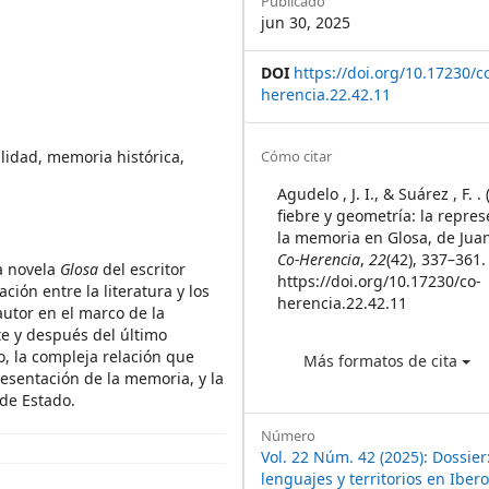
Publicado
jun 30, 2025
DOI
https://doi.org/10.17230/c
herencia.22.42.11
Article
alidad, memoria histórica,
Cómo citar
Details
Agudelo , J. I., & Suárez , F. .
fiebre y geometría: la repre
la memoria en Glosa, de Juan
Co-Herencia
,
22
(42), 337–361.
la novela
Glosa
del escritor
https://doi.org/10.17230/co-
ción entre la literatura y los
herencia.22.42.11
autor en el marco de la
te y después del último
to, la compleja relación que
Más formatos de cita
esentación de la memoria, y la
 de Estado.
Número
Vol. 22 Núm. 42 (2025): Dossier:
lenguajes y territorios en Ibe