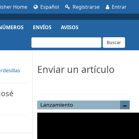
lisher Home
Español
Registrarse
Entrar
NÚMEROS
ENVÍOS
AVISOS
Buscar
Enviar un artículo
rdesillas
Enviar un artículo
José
Lanzamiento