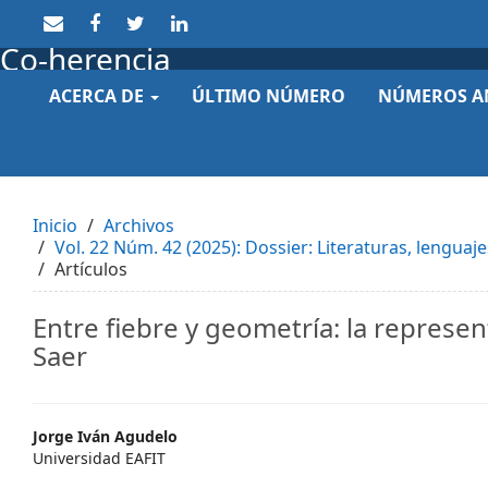
Quick
jump
Co-herencia
to
page
ACERCA DE
ÚLTIMO NÚMERO
NÚMEROS A
content
Main
Navigation
Main
Content
Sidebar
Inicio
Archivos
Vol. 22 Núm. 42 (2025): Dossier: Literaturas, lenguaj
Artículos
Entre fiebre y geometría: la represe
Saer
Main
Jorge Iván Agudelo
Universidad EAFIT
Article