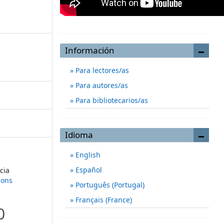
s
Información
Para lectores/as
Para autores/as
Para bibliotecarios/as
Idioma
English
Español
cia
mons
Português (Portugal)
Français (France)
0