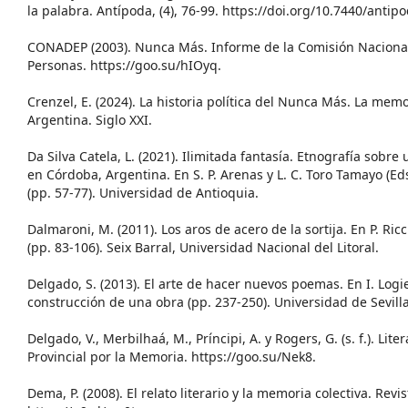
la palabra. Antípoda, (4), 76-99. https://doi.org/10.7440/antip
CONADEP (2003). Nunca Más. Informe de la Comisión Nacional
Personas. https://goo.su/hIOyq.
Crenzel, E. (2024). La historia política del Nunca Más. La mem
Argentina. Siglo XXI.
Da Silva Catela, L. (2021). Ilimitada fantasía. Etnografía sobre
en Córdoba, Argentina. En S. P. Arenas y L. C. Toro Tamayo (E
(pp. 57-77). Universidad de Antioquia.
Dalmaroni, M. (2011). Los aros de acero de la sortija. En P. Ri
(pp. 83-106). Seix Barral, Universidad Nacional del Litoral.
Delgado, S. (2013). El arte de hacer nuevos poemas. En I. Logie.
construcción de una obra (pp. 237-250). Universidad de Sevilla
Delgado, V., Merbilhaá, M., Príncipi, A. y Rogers, G. (s. f.). Li
Provincial por la Memoria. https://goo.su/Nek8.
Dema, P. (2008). El relato literario y la memoria colectiva. Revi