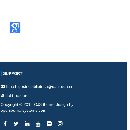
SUPPORT
Email: gestecbiblioteca@eafit.edu.co
Eafit research
Copyright © 2018 OJS theme design by:
openjournalsystems.com