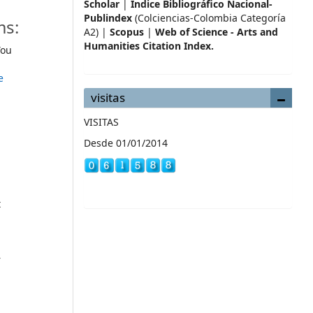
Scholar
|
Índice Bibliográfico Nacional-
Publindex
(Colciencias-Colombia Categoría
ms:
A2) |
Scopus
|
Web of Science - Arts and
Humanities Citation Index.
ou
e
visitas
VISITAS
Desde 01/01/2014
t
r