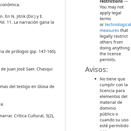
restrictions
—
 Económica.
You may not
apply legal
 En N. Jitrik (Dir.) y E.
terms
 Vol. 11. La narración gana la
or
technologica
measures
that
legally restrict
others from
doing anything
ona de prólogos (pp. 147-160).
the license
permits.
Avisos:
 de Juan José Saer. Chasqui
No tiene que
cumplir con la
lemas del testigo en Glosa de
licencia para
elementos del
material de
za.
dominio
público o
arrar. Crítica Cultural, 5(2),
cuando su uso
esté permitido