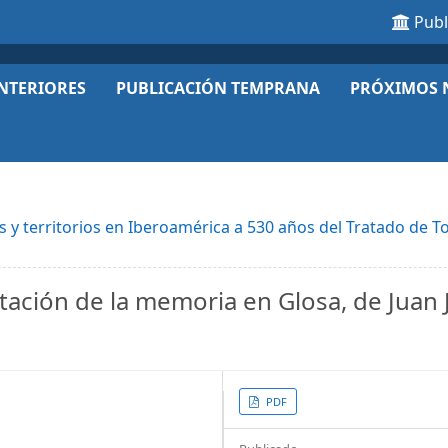
Pub
NTERIORES
PUBLICACIÓN TEMPRANA
PRÓXIMOS 
es y territorios en Iberoamérica a 530 años del Tratado de To
ntación de la memoria en Glosa, de Juan 
Article
PDF
Sidebar