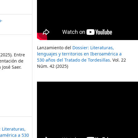
o-
Lanzamiento del
Dossier: Literaturas,
lenguajes y territorios en Iberoamérica a
 (2025). Entre
530 años del Tratado de Tordesillas
. Vol. 22
sentación de
Núm. 42 (2025)
 José Saer.
 Literaturas,
roamérica a 530