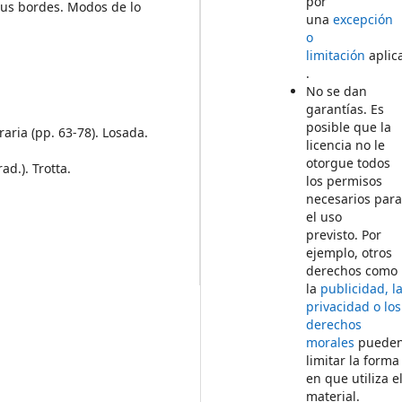
por
y sus bordes. Modos de lo
una
excepción
o
limitación
aplic
.
No se dan
garantías. Es
posible que la
eraria (pp. 63-78). Losada.
licencia no le
otorgue todos
ad.). Trotta.
los permisos
necesarios par
el uso
previsto. Por
ejemplo, otros
derechos como
la
publicidad, l
privacidad o los
derechos
morales
puede
limitar la forma
en que utiliza e
material.