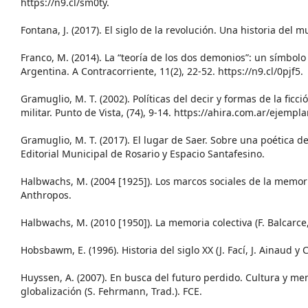
https://n9.cl/sm0ty.
Fontana, J. (2017). El siglo de la revolución. Una historia del 
Franco, M. (2014). La “teoría de los dos demonios”: un símbolo
Argentina. A Contracorriente, 11(2), 22-52. https://n9.cl/0pjf5.
Gramuglio, M. T. (2002). Políticas del decir y formas de la ficc
militar. Punto de Vista, (74), 9-14. https://ahira.com.ar/ejempla
Gramuglio, M. T. (2017). El lugar de Saer. Sobre una poética de
Editorial Municipal de Rosario y Espacio Santafesino.
Halbwachs, M. (2004 [1925]). Los marcos sociales de la memoria
Anthropos.
Halbwachs, M. (2010 [1950]). La memoria colectiva (F. Balcarce,
Hobsbawm, E. (1996). Historia del siglo XX (J. Fací, J. Ainaud y C.
Huyssen, A. (2007). En busca del futuro perdido. Cultura y m
globalización (S. Fehrmann, Trad.). FCE.