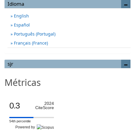
Idioma
English
Español
Português (Portugal)
Français (France)
sjr
Métricas
0.3
2024
CiteScore
54th percentile
Powered by