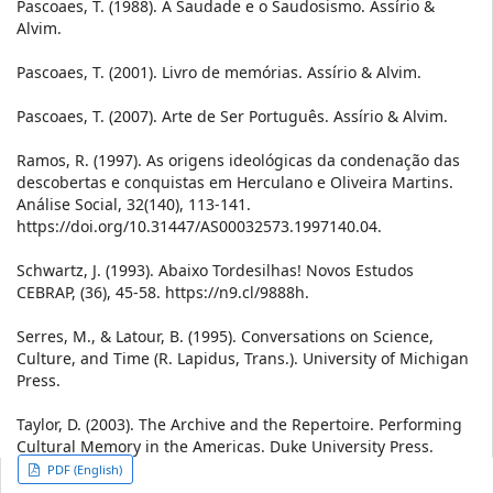
Pascoaes, T. (1988). A Saudade e o Saudosismo. Assírio &
Alvim.
Pascoaes, T. (2001). Livro de memórias. Assírio & Alvim.
Pascoaes, T. (2007). Arte de Ser Português. Assírio & Alvim.
Ramos, R. (1997). As origens ideológicas da condenação das
descobertas e conquistas em Herculano e Oliveira Martins.
Análise Social, 32(140), 113-141.
https://doi.org/10.31447/AS00032573.1997140.04.
Schwartz, J. (1993). Abaixo Tordesilhas! Novos Estudos
CEBRAP, (36), 45-58. https://n9.cl/9888h.
Serres, M., & Latour, B. (1995). Conversations on Science,
Culture, and Time (R. Lapidus, Trans.). University of Michigan
Press.
Taylor, D. (2003). The Archive and the Repertoire. Performing
Cultural Memory in the Americas. Duke University Press.
Article
PDF (English)