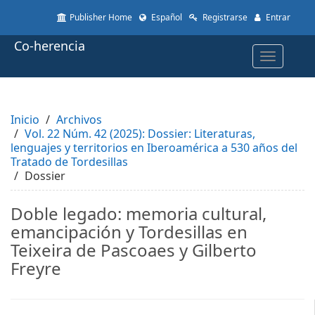
Quick
Publisher Home
Español
Registrarse
Entrar
jump
to
Co-herencia
page
Toggle
content
navigatio
Main
Navigation
Main
Inicio
Content
Archivos
Vol. 22 Núm. 42 (2025): Dossier: Literaturas,
Sidebar
lenguajes y territorios en Iberoamérica a 530 años del
Tratado de Tordesillas
Dossier
Doble legado: memoria cultural,
emancipación y Tordesillas en
Teixeira de Pascoaes y Gilberto
Freyre