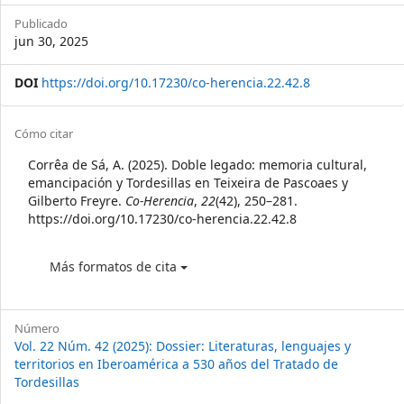
Sidebar
Publicado
jun 30, 2025
DOI
https://doi.org/10.17230/co-herencia.22.42.8
Article
Cómo citar
Details
Corrêa de Sá, A. (2025). Doble legado: memoria cultural,
emancipación y Tordesillas en Teixeira de Pascoaes y
Gilberto Freyre.
Co-Herencia
,
22
(42), 250–281.
https://doi.org/10.17230/co-herencia.22.42.8
Más formatos de cita
Número
Vol. 22 Núm. 42 (2025): Dossier: Literaturas, lenguajes y
territorios en Iberoamérica a 530 años del Tratado de
Tordesillas