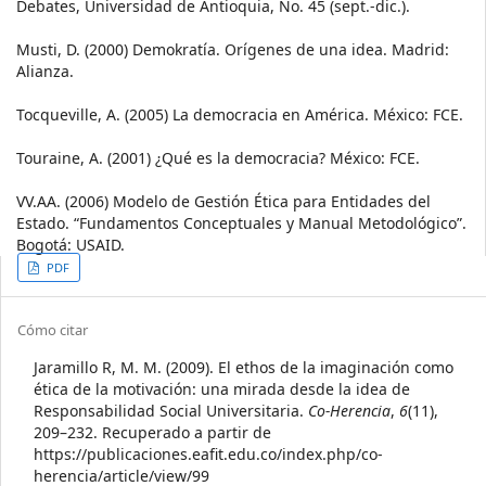
Debates, Universidad de Antioquia, No. 45 (sept.-dic.).
Musti, D. (2000) Demokratía. Orígenes de una idea. Madrid:
Alianza.
Tocqueville, A. (2005) La democracia en América. México: FCE.
Touraine, A. (2001) ¿Qué es la democracia? México: FCE.
VV.AA. (2006) Modelo de Gestión Ética para Entidades del
Estado. “Fundamentos Conceptuales y Manual Metodológico”.
Bogotá: USAID.
Article
PDF
Sidebar
Article
Cómo citar
Details
Jaramillo R, M. M. (2009). El ethos de la imaginación como
ética de la motivación: una mirada desde la idea de
Responsabilidad Social Universitaria.
Co-Herencia
,
6
(11),
209–232. Recuperado a partir de
https://publicaciones.eafit.edu.co/index.php/co-
herencia/article/view/99