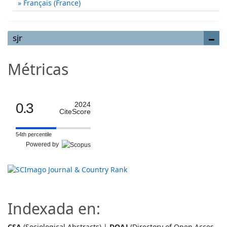
Français (France)
sjr
Métricas
0.3
2024
CiteScore
54th percentile
Powered by
Indexada en:
CSA
(Sociological Abstracts) |
DOAJ
(Directory of Open Acces