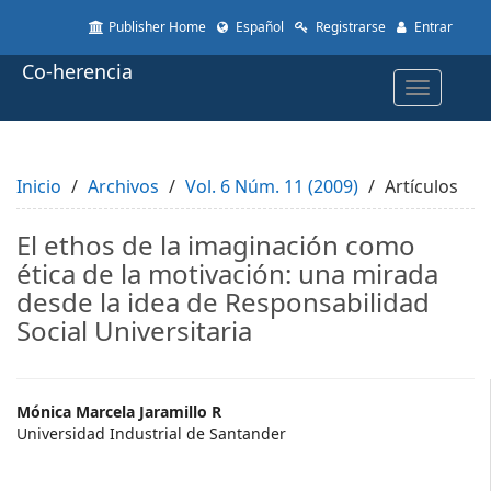
Quick
Publisher Home
Español
Registrarse
Entrar
jump
to
Co-herencia
page
Toggle
content
navigatio
Main
Navigation
Main
Inicio
Content
Archivos
Vol. 6 Núm. 11 (2009)
Artículos
Sidebar
El ethos de la imaginación como
ética de la motivación: una mirada
desde la idea de Responsabilidad
Social Universitaria
Main
Mónica Marcela Jaramillo R
Universidad Industrial de Santander
Article
Content