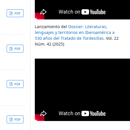
PDF
Lanzamiento del
Dossier: Literaturas,
lenguajes y territorios en Iberoamérica a
530 años del Tratado de Tordesillas
. Vol. 22
Núm. 42 (2025)
PDF
PDF
PDF