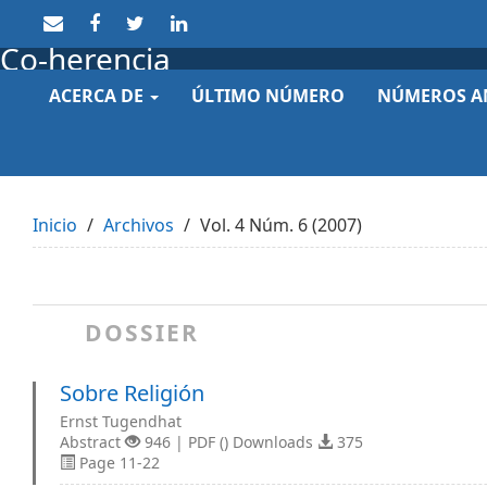
Quick
jump
Co-herencia
to
page
ACERCA DE
ÚLTIMO NÚMERO
NÚMEROS A
content
Main
Navigation
Main
Content
Sidebar
Inicio
Archivos
Vol. 4 Núm. 6 (2007)
DOSSIER
Sobre Religión
Ernst Tugendhat
Abstract
946 | PDF () Downloads
375
Page 11-22