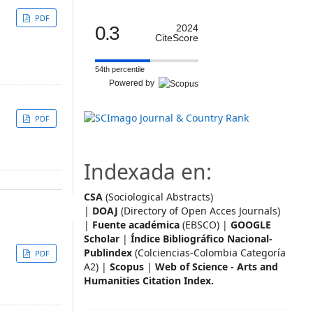
PDF
0.3
2024
CiteScore
54th percentile
Powered by
PDF
Indexada en:
CSA
(Sociological Abstracts)
|
DOAJ
(Directory of Open Acces Journals)
|
Fuente académica
(EBSCO) |
GOOGLE
Scholar
|
Índice Bibliográfico Nacional-
Publindex
(Colciencias-Colombia Categoría
PDF
A2) |
Scopus
|
Web of Science - Arts and
Humanities Citation Index.