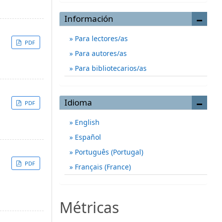
Información
Para lectores/as
PDF
Para autores/as
Para bibliotecarios/as
Idioma
PDF
English
Español
Português (Portugal)
PDF
Français (France)
Métricas