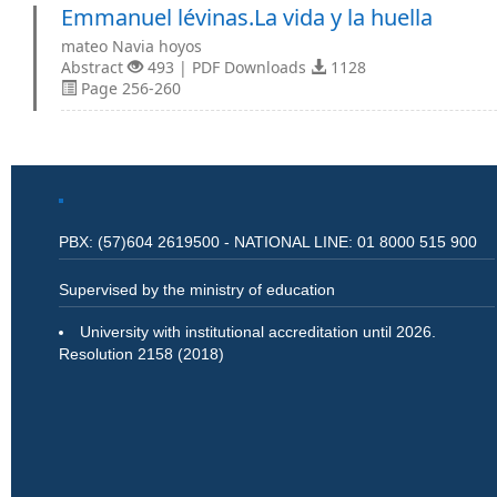
Emmanuel lévinas.La vida y la huella
mateo Navia hoyos
Abstract
493 | PDF Downloads
1128
Page 256-260
PBX: (57)604 2619500 - NATIONAL LINE: 01 8000 515 900
Supervised by the ministry of education
University with institutional accreditation until 2026.
Resolution 2158 (2018)