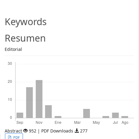
Article
Content
Keywords
Resumen
Editorial
Descargas
Abstract
952 | PDF Downloads
277
Article
PDF