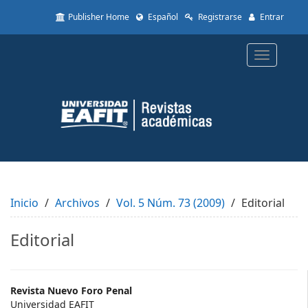
Quick
Publisher Home
Español
Registrarse
Entrar
jump
to
page
Toggle
content
navigatio
Main
Navigation
Main
Content
Sidebar
Inicio
Archivos
Vol. 5 Núm. 73 (2009)
Editorial
Editorial
Main
Revista Nuevo Foro Penal
Universidad EAFIT