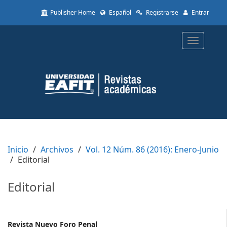
Quick
Publisher Home
Español
Registrarse
Entrar
jump
to
page
Toggle
content
navigatio
Main
Navigation
Main
Content
Sidebar
Inicio
Archivos
Vol. 12 Núm. 86 (2016): Enero-Junio
Editorial
Editorial
Revista Nuevo Foro Penal