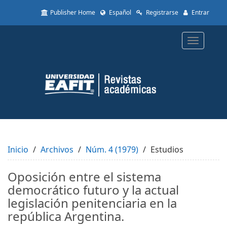
Quick
Publisher Home
Español
Registrarse
Entrar
jump
to
page
Toggle
content
navigatio
Main
Navigation
Main
Content
Sidebar
Inicio
Archivos
Núm. 4 (1979)
Estudios
Oposición entre el sistema
democrático futuro y la actual
legislación penitenciaria en la
república Argentina.