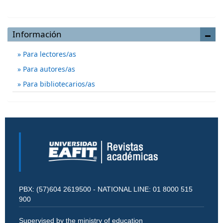
Información
Para lectores/as
Para autores/as
Para bibliotecarios/as
PBX: (57)604 2619500 - NATIONAL LINE: 01 8000 515
900
Supervised by the ministry of education