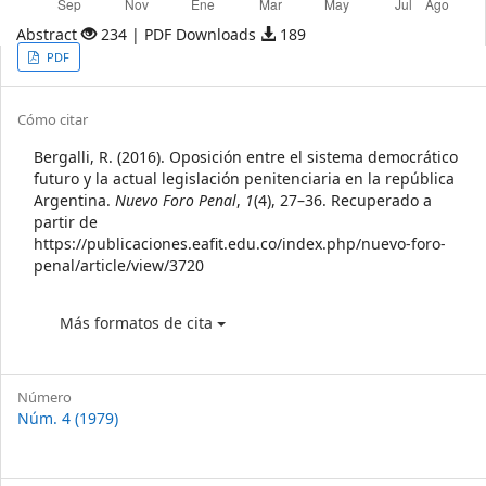
Abstract
234 | PDF Downloads
189
Article
PDF
Sidebar
Article
Cómo citar
Details
Bergalli, R. (2016). Oposición entre el sistema democrático
futuro y la actual legislación penitenciaria en la república
Argentina.
Nuevo Foro Penal
,
1
(4), 27–36. Recuperado a
partir de
https://publicaciones.eafit.edu.co/index.php/nuevo-foro-
penal/article/view/3720
Más formatos de cita
Número
Núm. 4 (1979)