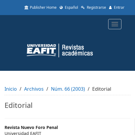
Quick
Publisher Home
Español
Registrarse
Entrar
jump
to
page
Toggle
content
navigatio
Main
Navigation
Main
Content
Sidebar
Inicio
Archivos
Núm. 66 (2003)
Editorial
Editorial
Main
Revista Nuevo Foro Penal
Universidad EAFIT