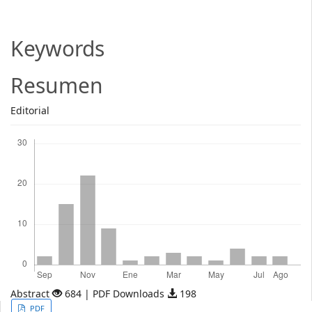
Article
Content
Keywords
Resumen
Editorial
Descargas
Abstract
684 | PDF Downloads
198
Article
PDF