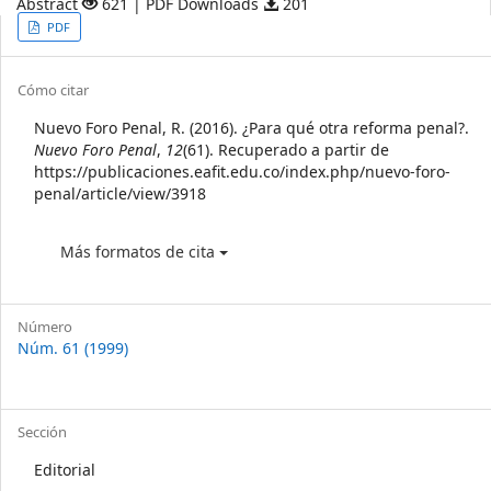
Abstract
621 | PDF Downloads
201
Article
PDF
Sidebar
Article
Cómo citar
Details
Nuevo Foro Penal, R. (2016). ¿Para qué otra reforma penal?.
Nuevo Foro Penal
,
12
(61). Recuperado a partir de
https://publicaciones.eafit.edu.co/index.php/nuevo-foro-
penal/article/view/3918
Más formatos de cita
Número
Núm. 61 (1999)
Sección
Editorial