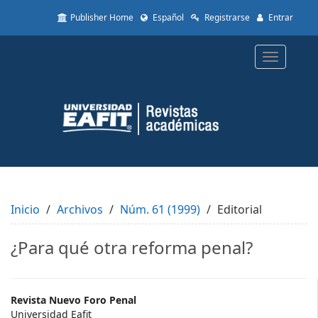
Quick
Publisher Home
Español
Registrarse
Entrar
jump
to
page
Toggle
content
navigatio
Main
Navigation
Main
Content
Sidebar
Inicio
Archivos
Núm. 61 (1999)
Editorial
¿Para qué otra reforma penal?
Main
Revista Nuevo Foro Penal
Universidad Eafit