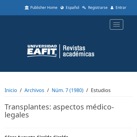
Quick
Publisher Home
Español
Registrarse
Entrar
jump
to
page
Toggle
content
navigatio
Main
Navigation
Main
Content
Sidebar
Inicio
Archivos
Núm. 7 (1980)
Estudios
Transplantes: aspectos médico-
legales