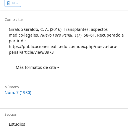
Article
PDF
Sidebar
Article
Cómo citar
Details
Giraldo Giraldo, C. A. (2016). Transplantes: aspectos
médico-legales.
Nuevo Foro Penal
,
1
(7), 58–61. Recuperado a
partir de
https://publicaciones.eafit.edu.co/index.php/nuevo-foro-
penal/article/view/3973
Más formatos de cita
Número
Núm. 7 (1980)
Sección
Estudios