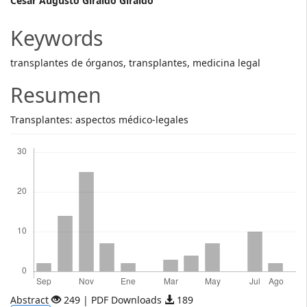
Main
César Augusto Giraldo Giraldo
Article
Keywords
Content
transplantes de órganos, transplantes, medicina legal
Resumen
Transplantes: aspectos médico-legales
Descargas
Abstract
249 | PDF Downloads
189