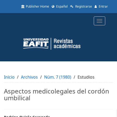
Quick
Publisher Home
Español
Registrarse
Entrar
jump
to
page
Toggle
content
navigatio
Main
Navigation
Main
Content
Sidebar
Inicio
Archivos
Núm. 7 (1980)
Estudios
Aspectos medicolegales del cordón
umbilical