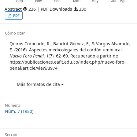
Abstract
236 | PDF Downloads
330
Article
PDF
Sidebar
Article
Cómo citar
Details
Quirós Coronado, R., Baudrit Gómez, F., & Vargas Alvarado,
E. (2016). Aspectos medicolegales del cordón umbilical.
Nuevo Foro Penal
,
1
(7), 62–69. Recuperado a partir de
https://publicaciones.eafit.edu.co/index.php/nuevo-foro-
penal/article/view/3974
Más formatos de cita
Número
Núm. 7 (1980)
Sección