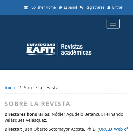
Quick
Publisher Home
Español
Registrarse
Entrar
jump
to
page
Toggle
content
navigatio
Main
Navigation
Main
Content
Sidebar
Inicio
Sobre la revista
SOBRE LA REVISTA
Directores honorarios:
Nódier Agudelo Betancur. Fernando
Velásquez Velásquez.
Director:
Juan Oberto Sotomayor Acosta, Ph.D. (
ORCID
,
Web of