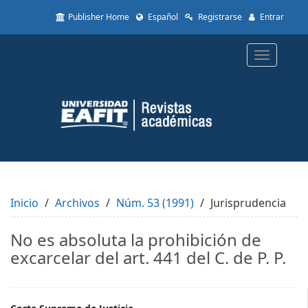
Quick
Publisher Home
Español
Registrarse
Entrar
jump
to
page
Toggle
content
navigatio
Main
Navigation
Main
Content
Sidebar
Inicio
Archivos
Núm. 53 (1991)
Jurisprudencia
No es absoluta la prohibición de
excarcelar del art. 441 del C. de P. P.