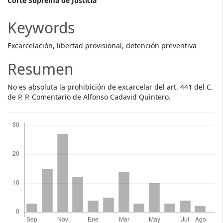
Main
Corte Suprema de Justicia
Article
Keywords
Content
Excarcelación, libertad provisional, detención preventiva
Resumen
No es absoluta la prohibición de excarcelar del art. 441 del C.
de P. P. Comentario de Alfonso Cadavid Quintero.
Descargas