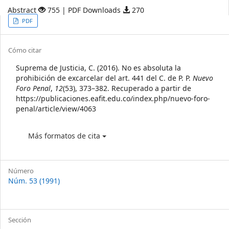
Abstract
755 | PDF Downloads
270
Article
PDF
Sidebar
Article
Cómo citar
Details
Suprema de Justicia, C. (2016). No es absoluta la
prohibición de excarcelar del art. 441 del C. de P. P.
Nuevo
Foro Penal
,
12
(53), 373–382. Recuperado a partir de
https://publicaciones.eafit.edu.co/index.php/nuevo-foro-
penal/article/view/4063
Más formatos de cita
Número
Núm. 53 (1991)
Sección