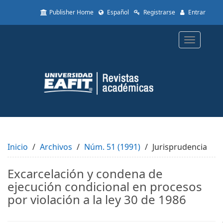
Quick
Publisher Home
Español
Registrarse
Entrar
jump
to
page
Toggle
content
navigatio
Main
Navigation
Main
Content
Sidebar
Inicio
Archivos
Núm. 51 (1991)
Jurisprudencia
Excarcelación y condena de
ejecución condicional en procesos
por violación a la ley 30 de 1986