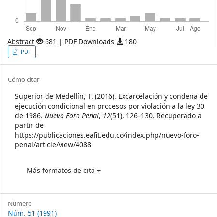
Abstract
681 | PDF Downloads
180
Article
PDF
Sidebar
Article
Cómo citar
Details
Superior de Medellín, T. (2016). Excarcelación y condena de
ejecución condicional en procesos por violación a la ley 30
de 1986.
Nuevo Foro Penal
,
12
(51), 126–130. Recuperado a
partir de
https://publicaciones.eafit.edu.co/index.php/nuevo-foro-
penal/article/view/4088
Más formatos de cita
Número
Núm. 51 (1991)