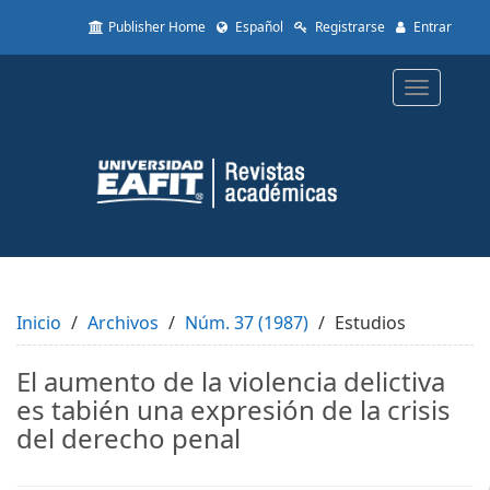
Quick
Publisher Home
Español
Registrarse
Entrar
jump
to
page
Toggle
content
navigatio
Main
Navigation
Main
Content
Sidebar
Inicio
Archivos
Núm. 37 (1987)
Estudios
El aumento de la violencia delictiva
es tabién una expresión de la crisis
del derecho penal