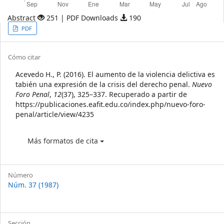
Abstract
251 | PDF Downloads
190
Article
PDF
Sidebar
Article
Cómo citar
Details
Acevedo H., P. (2016). El aumento de la violencia delictiva es
tabién una expresión de la crisis del derecho penal.
Nuevo
Foro Penal
,
12
(37), 325–337. Recuperado a partir de
https://publicaciones.eafit.edu.co/index.php/nuevo-foro-
penal/article/view/4235
Más formatos de cita
Número
Núm. 37 (1987)
Sección