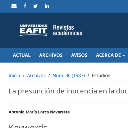
Quick
jump
to
page
content
Main
Navigation
Main
Content
Sidebar
ACTUAL
ARCHIVOS
AVISOS
ACERCA DE
Inicio
Archivos
Núm. 36 (1987)
Estudios
La presunción de inocencia en la doc
Main
Antonio María Lorca Navarrete
Article
Keywords