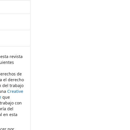
esta revista
uientes
derechos de
ta el derecho
n del trabajo
 una
Creative
e
que
 trabajo con
ría del
al en esta
ecer por