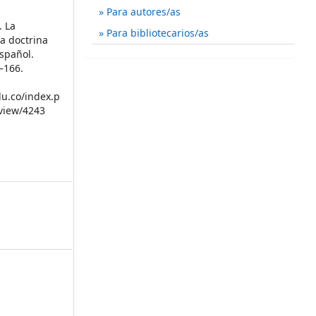
Para autores/as
. La
Para bibliotecarios/as
a doctrina
español.
3–166.
du.co/index.p
/view/4243