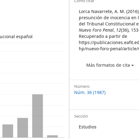
Article
Cómo citar
Details
Lorca Navarrete, A. M. (2016)
presunción de inocencia en l
del Tribunal Constitucional 
Nuevo Foro Penal
,
12
(36), 15
Recuperado a partir de
tucional español
https://publicaciones.eafit.e
hp/nuevo-foro-penal/article
Más formatos de cita
Número
Núm. 36 (1987)
Sección
Estudios