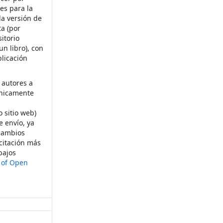
es para la
la versión de
ta (por
itorio
un libro), con
licación
 autores a
ónicamente
s
o sitio web)
e envío, ya
rcambios
citación más
bajos
t of Open