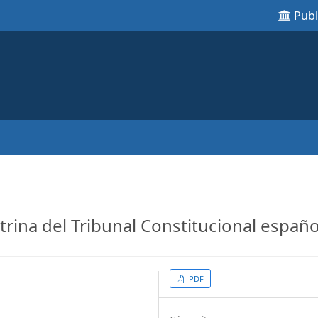
Pub
trina del Tribunal Constitucional españo
Article
PDF
Sidebar