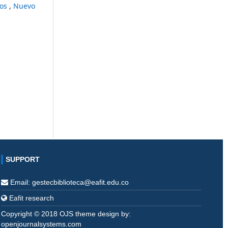
sos
,
Nuevo
SUPPORT
Email: gestecbiblioteca@eafit.edu.co
Eafit research
Copyright © 2018 OJS theme design by:
openjournalsystems.com