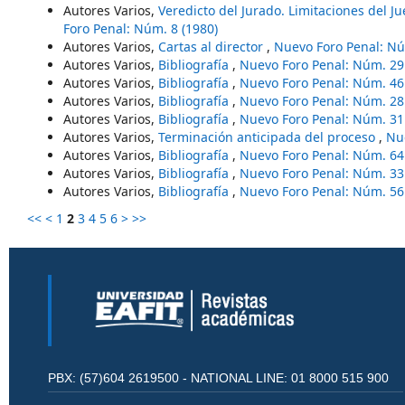
Autores Varios,
Veredicto del Jurado. Limitaciones del 
Foro Penal: Núm. 8 (1980)
Autores Varios,
Cartas al director
,
Nuevo Foro Penal: Nú
Autores Varios,
Bibliografía
,
Nuevo Foro Penal: Núm. 29
Autores Varios,
Bibliografía
,
Nuevo Foro Penal: Núm. 46
Autores Varios,
Bibliografía
,
Nuevo Foro Penal: Núm. 28
Autores Varios,
Bibliografía
,
Nuevo Foro Penal: Núm. 31
Autores Varios,
Terminación anticipada del proceso
,
Nu
Autores Varios,
Bibliografía
,
Nuevo Foro Penal: Núm. 64
Autores Varios,
Bibliografía
,
Nuevo Foro Penal: Núm. 33
Autores Varios,
Bibliografía
,
Nuevo Foro Penal: Núm. 56
<<
<
1
2
3
4
5
6
>
>>
PBX: (57)604 2619500 - NATIONAL LINE: 01 8000 515 900