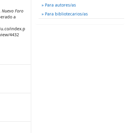
Para autores/as
a.
Nuevo Foro
Para bibliotecarios/as
perado a
du.co/index.p
/view/4432