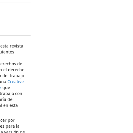
esta revista
uientes
derechos de
ta el derecho
n del trabajo
 una
Creative
e
que
 trabajo con
ría del
al en esta
ecer por
es para la
la versión de