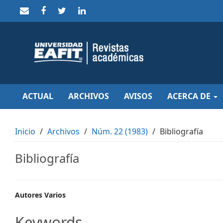
Quick
jump
to
page
content
Main
Navigation
Main
Content
Sidebar
ACTUAL
ARCHIVOS
AVISOS
ACERCA DE
Inicio
Archivos
Núm. 22 (1983)
Bibliografía
Bibliografía
Main
Autores Varios
Article
Keywords