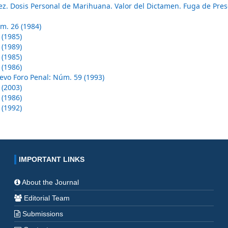
Juez. Dosis Personal de Marihuana. Valor del Dictamen. Fuga de Pre
m. 26 (1984)
 (1985)
 (1989)
 (1985)
 (1986)
evo Foro Penal: Núm. 59 (1993)
 (2003)
 (1986)
 (1992)
IMPORTANT LINKS
About the Journal
Editorial Team
Submissions