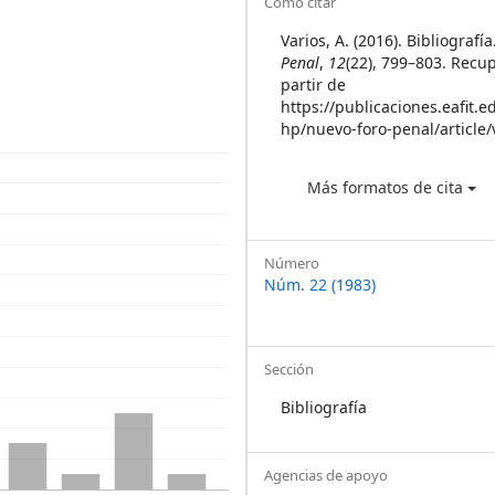
Article
Cómo citar
Details
Varios, A. (2016). Bibliografí
Penal
,
12
(22), 799–803. Recu
partir de
https://publicaciones.eafit.e
hp/nuevo-foro-penal/article
Más formatos de cita
Número
Núm. 22 (1983)
Sección
Bibliografía
Agencias de apoyo