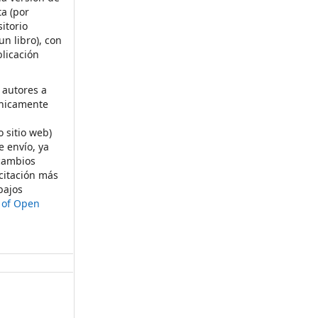
ta (por
itorio
un libro), con
licación
 autores a
ónicamente
s
o sitio web)
e envío, ya
rcambios
citación más
bajos
t of Open