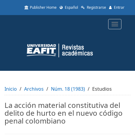
Quick
Publisher Home
Español
Registrarse
Entrar
jump
to
page
Toggle
content
navigatio
Main
Navigation
Main
Content
Sidebar
Inicio
Archivos
Núm. 18 (1983)
Estudios
La acción material constitutiva del
delito de hurto en el nuevo código
penal colombiano