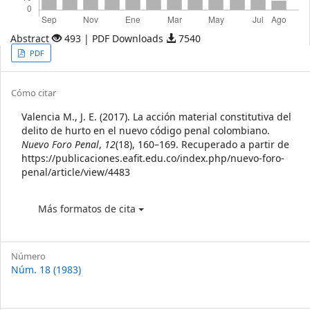
Abstract
493 | PDF Downloads
7540
Article
PDF
Sidebar
Article
Cómo citar
Details
Valencia M., J. E. (2017). La acción material constitutiva del
delito de hurto en el nuevo código penal colombiano.
Nuevo Foro Penal
,
12
(18), 160–169. Recuperado a partir de
https://publicaciones.eafit.edu.co/index.php/nuevo-foro-
penal/article/view/4483
Más formatos de cita
Número
Núm. 18 (1983)