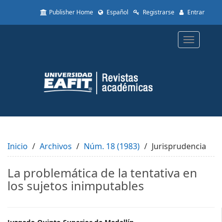
Quick
Publisher Home
Español
Registrarse
Entrar
jump
to
page
Toggle
content
navigatio
Main
Navigation
Main
Content
Sidebar
Inicio
Archivos
Núm. 18 (1983)
Jurisprudencia
La problemática de la tentativa en
los sujetos inimputables