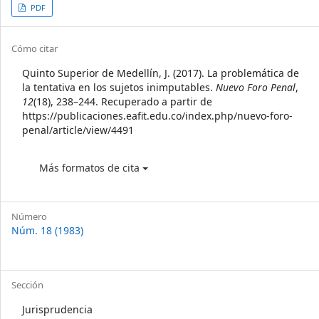
Article
PDF
Sidebar
Article
Cómo citar
Details
Quinto Superior de Medellín, J. (2017). La problemática de
la tentativa en los sujetos inimputables.
Nuevo Foro Penal
,
12
(18), 238–244. Recuperado a partir de
https://publicaciones.eafit.edu.co/index.php/nuevo-foro-
penal/article/view/4491
Más formatos de cita
Número
Núm. 18 (1983)
Sección
Jurisprudencia