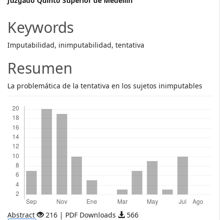
Main
Juzgado Quinto Superior de Medellín
Article
Keywords
Content
Imputabilidad, inimputabilidad, tentativa
Resumen
La problemática de la tentativa en los sujetos inimputables
Descargas
Abstract
216 | PDF Downloads
566