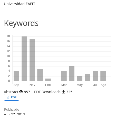
Main
Universidad EAFIT
Article
Content
Keywords
Descargas
Abstract
857 | PDF Downloads
325
Article
PDF
Sidebar
Publicado
jun 27, 2017