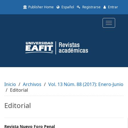
Quick
Publisher Home
Español
Registrarse
Entrar
jump
to
page
Toggle
content
navigatio
Main
Navigation
Main
Content
Sidebar
Inicio
Archivos
Vol. 13 Núm. 88 (2017): Enero-Junio
Editorial
Editorial
Revista Nuevo Foro Penal