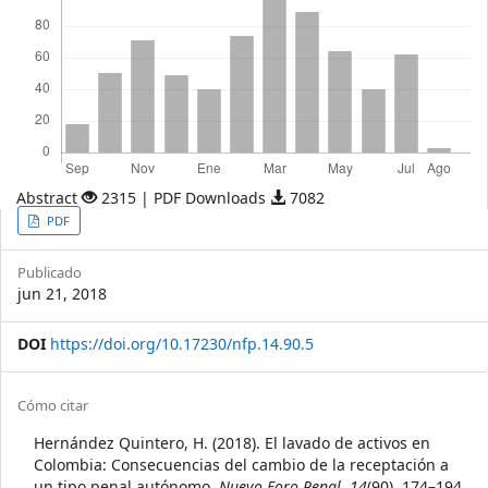
Abstract
2315 | PDF Downloads
7082
Article
PDF
Sidebar
Publicado
jun 21, 2018
DOI
https://doi.org/10.17230/nfp.14.90.5
Article
Cómo citar
Details
Hernández Quintero, H. (2018). El lavado de activos en
Colombia: Consecuencias del cambio de la receptación a
un tipo penal autónomo.
Nuevo Foro Penal
,
14
(90), 174–194.