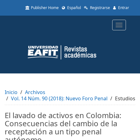
Quick
Publisher Home
Español
Registrarse
Entrar
jump
to
page
Toggle
content
navigatio
Main
Navigation
Main
Content
Sidebar
Inicio
Archivos
Vol. 14 Núm. 90 (2018): Nuevo Foro Penal
Estudios
El lavado de activos en Colombia:
Consecuencias del cambio de la
receptación a un tipo penal
autónomo