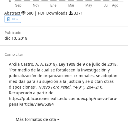
Abstract
580 | PDF Downloads
3371
Article
PDF
Sidebar
Publicado
dic 10, 2018
Article
Cómo citar
Details
Arcila Castro, A. A. (2018). Ley 1908 de 9 de julio de 2018.
“Por medio de la cual se fortalecen la investigación y
judicialización de organizaciones criminales, se adoptan
medidas para su sujeción a la justicia y se dictan otras
disposiciones”.
Nuevo Foro Penal
,
14
(91), 204–216.
Recuperado a partir de
https://publicaciones.eafit.edu.co/index.php/nuevo-foro-
penal/article/view/5384
Más formatos de cita