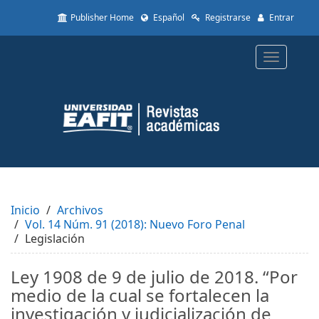
Quick
Publisher Home
Español
Registrarse
Entrar
jump
to
page
Toggle
content
navigatio
Main
Navigation
Main
Content
Sidebar
Inicio
Archivos
Vol. 14 Núm. 91 (2018): Nuevo Foro Penal
Legislación
Ley 1908 de 9 de julio de 2018. “Por
medio de la cual se fortalecen la
investigación y judicialización de