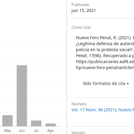
Sidebar
Publicado
jun 15, 2021
Article
Cómo citar
Details
Nuevo Foro Penal, R. (2021). E
¿Legítima defensa de autori
policía en la protesta social?
Penal
,
17
(96). Recuperado a p
https://publicaciones.eafit.e
hp/nuevo-foro-penal/article
Más formatos de cita
Número
Vol. 17 Núm. 96 (2021): Nuevo 
Sección