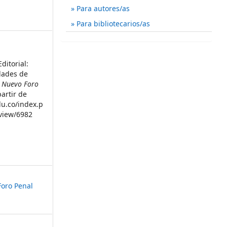
Para autores/as
Para bibliotecarios/as
ditorial:
dades de
.
Nuevo Foro
artir de
du.co/index.p
/view/6982
Foro Penal