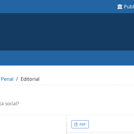
Pub
 Penal
Editorial
a social?
Article
PDF