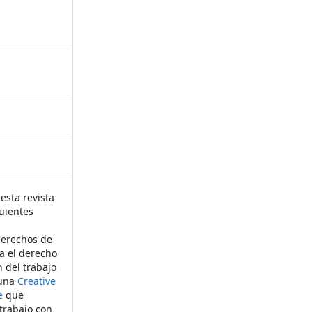
esta revista
uientes
derechos de
ta el derecho
n del trabajo
 una
Creative
e
que
 trabajo con