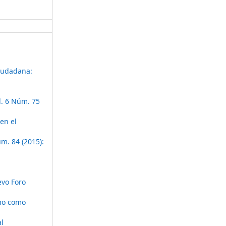
ciudadana:
l. 6 Núm. 75
en el
m. 84 (2015):
vo Foro
smo como
al