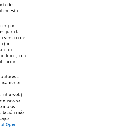
ría del
al en esta
ecer por
es para la
la versión de
ta (por
itorio
un libro), con
licación
 autores a
ónicamente
s
o sitio web)
e envío, ya
rcambios
citación más
bajos
t of Open