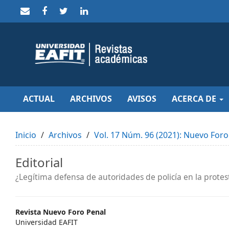
Quick
jump
to
page
content
Main
Navigation
Main
Content
Sidebar
ACTUAL
ARCHIVOS
AVISOS
ACERCA DE
Inicio
Archivos
Vol. 17 Núm. 96 (2021): Nuevo Foro
Editorial
¿Legítima defensa de autoridades de policía en la protest
Main
Revista Nuevo Foro Penal
Universidad EAFIT