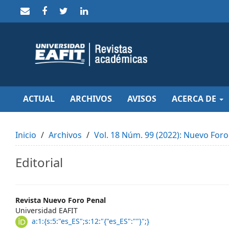
Quick
jump
to
page
content
Main
Navigation
Main
Content
Sidebar
ACTUAL
ARCHIVOS
AVISOS
ACERCA DE
Inicio
Archivos
Vol. 18 Núm. 99 (2022): Nuevo Foro
Editorial
Main
Revista Nuevo Foro Penal
Universidad EAFIT
Article
a:1:{s:5:"es_ES";s:12:"{"es_ES":""}";}