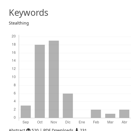
Content
Keywords
Stealthing
Descargas
Abstract
520 | PDF Downloads
231