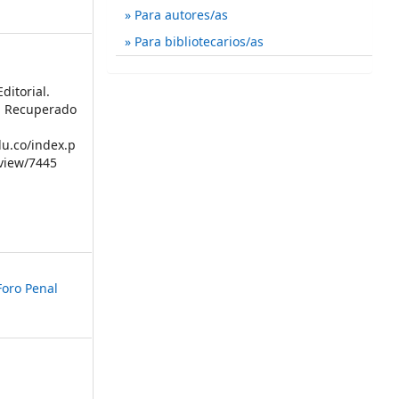
Para autores/as
Para bibliotecarios/as
ditorial.
8. Recuperado
du.co/index.p
/view/7445
Foro Penal