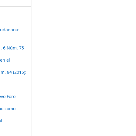
ciudadana:
l. 6 Núm. 75
en el
m. 84 (2015):
vo Foro
smo como
al