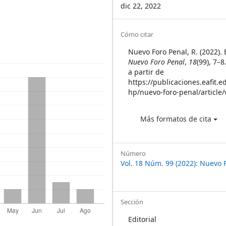
dic 22, 2022
Article
Cómo citar
Details
Nuevo Foro Penal, R. (2022). E
Nuevo Foro Penal
,
18
(99), 7–
a partir de
https://publicaciones.eafit.e
hp/nuevo-foro-penal/article
Más formatos de cita
Número
Vol. 18 Núm. 99 (2022): Nuevo 
Sección
Editorial