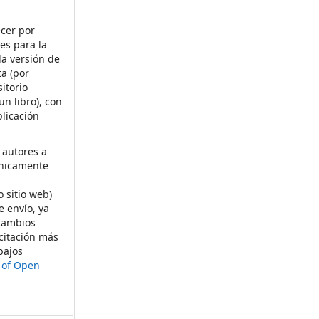
ecer por
es para la
la versión de
ta (por
itorio
un libro), con
licación
 autores a
ónicamente
s
o sitio web)
e envío, ya
rcambios
citación más
bajos
t of Open