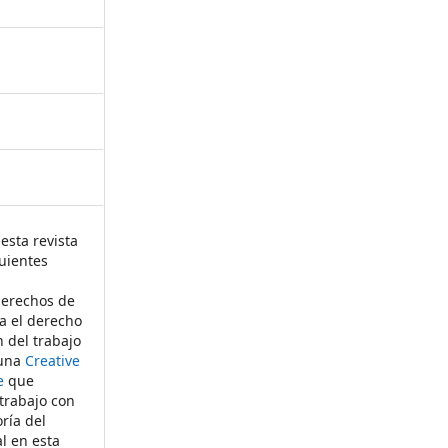
esta revista
uientes
derechos de
ta el derecho
n del trabajo
 una
Creative
e
que
 trabajo con
ría del
al en esta