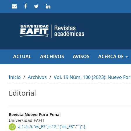
Quick
jump
to
page
content
Main
Navigation
Main
Content
Sidebar
ACTUAL
ARCHIVOS
AVISOS
ACERCA DE
Inicio
Archivos
Vol. 19 Núm. 100 (2023): Nuevo For
Editorial
Main
Revista Nuevo Foro Penal
Universidad EAFIT
Article
a:1:{s:5:"es_ES";s:12:"{"es_ES":""}";}