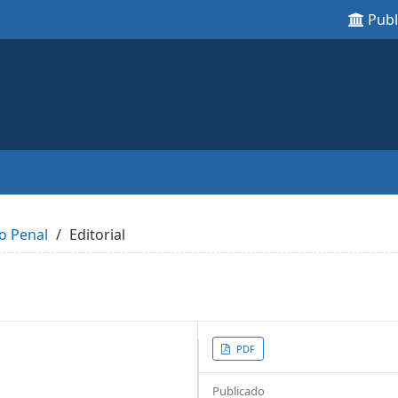
Pub
o Penal
Editorial
Article
PDF
Sidebar
Publicado