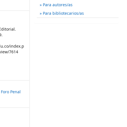
Para autores/as
Para bibliotecarios/as
ditorial.
9.
du.co/index.p
/view/7614
 Foro Penal