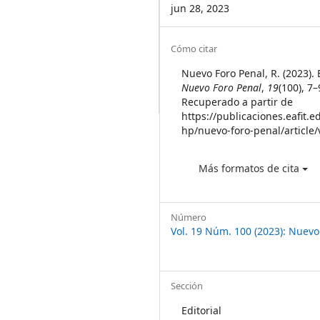
jun 28, 2023
Article
Cómo citar
Details
Nuevo Foro Penal, R. (2023). E
Nuevo Foro Penal
,
19
(100), 7–
Recuperado a partir de
https://publicaciones.eafit.e
hp/nuevo-foro-penal/article
Más formatos de cita
Número
Vol. 19 Núm. 100 (2023): Nuevo
Sección
Editorial