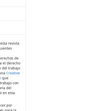
esta revista
uientes
derechos de
ta el derecho
n del trabajo
 una
Creative
e
que
 trabajo con
ría del
al en esta
ecer por
es para la