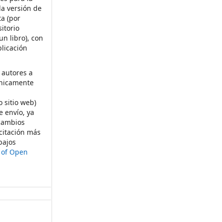
la versión de
ta (por
itorio
un libro), con
licación
 autores a
ónicamente
s
o sitio web)
e envío, ya
rcambios
citación más
bajos
t of Open