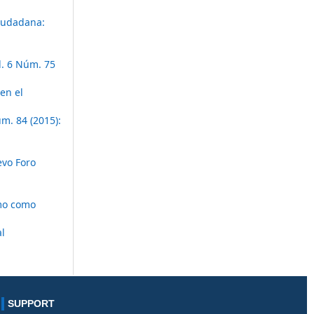
ciudadana:
l. 6 Núm. 75
en el
m. 84 (2015):
vo Foro
smo como
al
SUPPORT