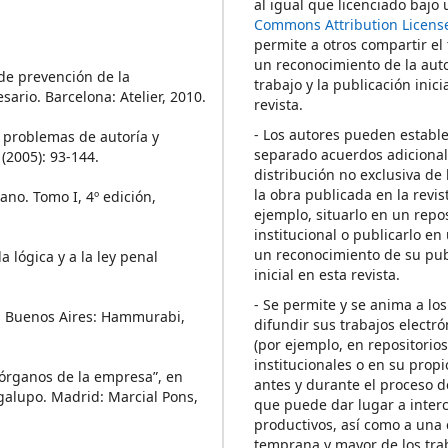
al igual que licenciado bajo
Commons Attribution Licens
permite a otros compartir el
un reconocimiento de la auto
 de prevención de la
trabajo y la publicación inici
ario. Barcelona: Atelier, 2010.
revista.
- Los autores pueden establ
 problemas de autoría y
separado acuerdos adicional
(2005): 93-144.
distribución no exclusiva de 
la obra publicada en la revis
no. Tomo I, 4º edición,
ejemplo, situarlo en un repos
institucional o publicarlo en 
un reconocimiento de su pub
a lógica y a la ley penal
inicial en esta revista.
- Se permite y se anima a los
n. Buenos Aires: Hammurabi,
difundir sus trabajos electr
(por ejemplo, en repositorio
institucionales o en su propi
 órganos de la empresa”, en
antes y durante el proceso d
galupo. Madrid: Marcial Pons,
que puede dar lugar a inte
productivos, así como a una 
temprana y mayor de los tra