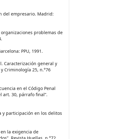
n del empresario. Madrid:
n organizaciones problemas de
4.
Barcelona: PPU, 1991.
l. Caracterización general y
y Criminología 25, n.°76
ncuencia en el Código Penal
art. 30, párrafo final”.
 y participación en los delitos
 en la exigencia de
os”. Revista Huellas, n.°72