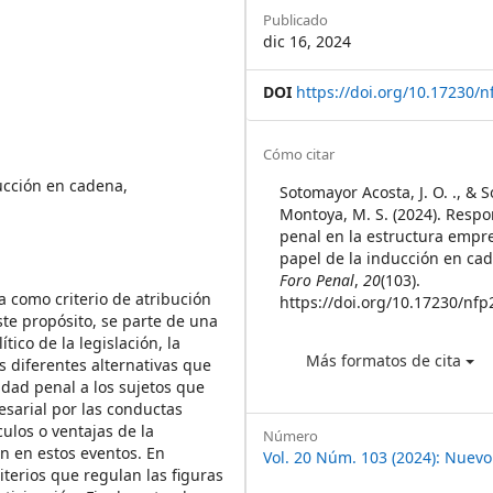
Sidebar
Publicado
dic 16, 2024
DOI
https://doi.org/10.17230/n
Article
Cómo citar
Details
ducción en cadena,
Sotomayor Acosta, J. O. ., & 
Montoya, M. S. (2024). Resp
penal en la estructura empre
papel de la inducción en ca
Foro Penal
,
20
(103).
a como criterio de atribución
https://doi.org/10.17230/nfp
te propósito, se parte de una
tico de la legislación, la
Más formatos de cita
s diferentes alternativas que
idad penal a los sujetos que
esarial por las conductas
ulos o ventajas de la
Número
ón en estos eventos. En
Vol. 20 Núm. 103 (2024): Nuevo
iterios que regulan las figuras