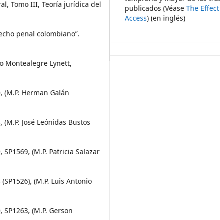
l, Tomo III, Teoría jurídica del
publicados (Véase
The Effec
Access
) (en inglés)
recho penal colombiano”.
do Montealegre Lynett,
0, (M.P. Herman Galán
, (M.P. José Leónidas Bustos
 SP1569, (M.P. Patricia Salazar
 (SP1526), (M.P. Luis Antonio
, SP1263, (M.P. Gerson