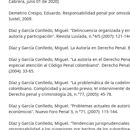
Cabrera, julio 01 de 2020)
Demetrio Crespo, Eduardo. Responsabilidad penal por omisió
Iustel, 2009.
Díaz y García Conlledo, Miguel. “Delincuencia organizada y e
autoría y participación”. Revista Lusíada, n.°4/5 (2007): 121-14
Díaz y García Conlledo, Miguel. La Autoría en Derecho Penal. 
Díaz y García Conlledo, Miguel. “La autoría en el Derecho Pena
especial atención al Código Penal colombiano”. Derecho Penal 
(2004): 33-65.
Díaz y García Conlledo, Miguel. “La problemática de la codeli
colombiano. Complicidad y acuerdo previo; ‘el interviniente’ del 
Derecho penal y criminología 26, n.°77, (2005): 45-78.
Díaz y García Conlledo, Miguel. “Problemas actuales de autoría
económicos”. Nuevo Foro Penal 3, n.°71, (2007): 115-144.
Díaz y García Conlledo, Miguel. “Tendencias jurisprudenciales
responsabilidad a los superiores por hechos de los subordinad