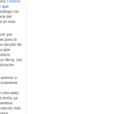
 una
Creative
e
que
 trabajo con
ría del
al en esta
ecer por
es para la
la versión de
ta (por
itorio
un libro), con
licación
 autores a
ónicamente
s
o sitio web)
e envío, ya
rcambios
citación más
bajos