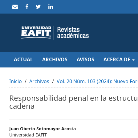
Quick
jump
to
page
content
Main
Navigation
Main
Content
Sidebar
ACTUAL
ARCHIVOS
AVISOS
ACERCA DE
Inicio
Archivos
Vol. 20 Núm. 103 (2024): Nuevo For
Responsabilidad penal en la estructu
cadena
Main
Juan Oberto Sotomayor Acosta
Universidad EAFIT