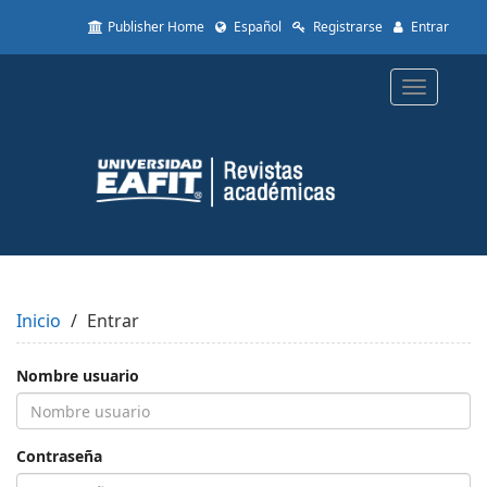
Quick
Publisher Home
Español
Registrarse
Entrar
jump
to
page
Toggle
content
navigatio
Main
Navigation
Main
Content
Sidebar
Inicio
Entrar
Nombre usuario
Contraseña